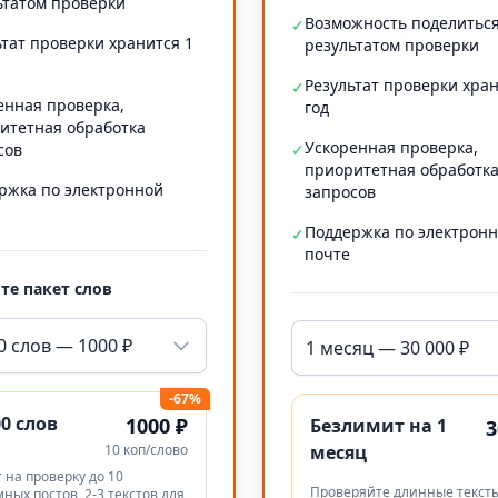
ьтатом проверки
Возможность поделитьс
✓
ьтат проверки хранится 1
результатом проверки
Результат проверки хран
✓
енная проверка,
год
итетная обработка
Ускоренная проверка,
сов
✓
приоритетная обработк
ржка по электронной
запросов
Поддержка по электрон
✓
почте
те пакет слов
0 слов — 1000 ₽
1 месяц — 30 000 ₽
-67%
00 слов
1000 ₽
Безлимит на 1
3
10 коп/слово
месяц
 на проверку до 10
Проверяйте длинные тексты
ных постов, 2-3 текстов для