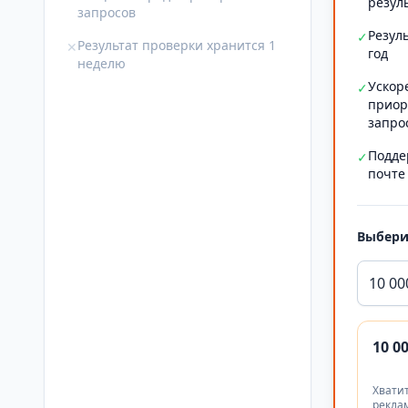
резул
запросов
Резул
✓
Результат проверки хранится 1
✕
год
неделю
Ускор
✓
приор
запро
Подде
✓
почте
Выбери
10 00
10 0
Хватит
реклам