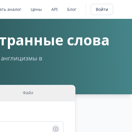
ать аналог
Цены
API
Блог
Войти
транные слова
а англицизмы в
Файл