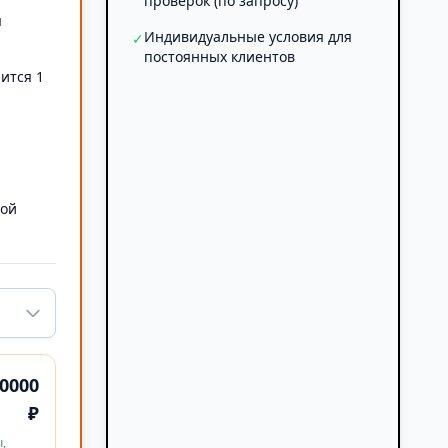
проверок (по запросу)
я
Индивидуальные условия для
✓
постоянных клиентов
ится 1
а
ной
0000
₽
,