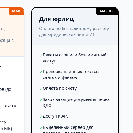
MAX
БИЗНЕС
Для юрлиц
ты,
Оплата по безналичному расчету
для юридических лиц и ИП.
сяца с
Пакеты слов или безлимитный
✓
доступ
и
Проверка длинных текстов,
✓
сайтов и файлов
Оплата по счету
✓
ов (до
Закрывающие документы через
✓
ЭДО
Б текста
Доступ к API
✓
OCX,
Выделенный сервер для
✓
 5 МБ)