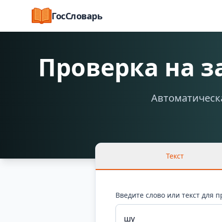
ГосСловарь
Проверка на 
Автоматическа
Текст
Введите слово или текст для 