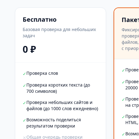
Бесплатно
Паке
Базовая проверка для небольших
Фиксир
задач
проверя
файлов,
0 ₽
с приор
Прове
✓
Проверка слов
✓
Прове
✓
Проверка коротких текста (до
✓
20000
700 символов)
Прове
✓
Проверка небольших сайтов и
✓
на ст
файлов (до 1000 слов ежедневно)
Прове
✓
Возможность поделиться
✓
HTML,
результатом проверки
Возмо
✓
Общая очередь проверки
✕