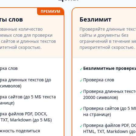
ПРЕМИУМ
ты слов
Безлимит
ованные количество
Проверяйте длинные текс
емых слов для проверки
сайты и документы без
 сайтов и длинных текстов
ограничений в течение ме
итетной скоростью.
приоритетной скоростью.
рка слов
Безлимитные проверк
✓
рка длинных текстов (до
Проверка слов
✓
 символов)
Проверка длинных текст
✓
рка сайтов (до 5 МБ текста
20000 символов)
ранице)
Проверка сайтов (до 5 М
✓
рка файлов PDF, DOCX,
на странице)
 TXT, Markdown (до 5 МБ)
Проверка файлов PDF, D
✓
жность поделиться
HTML, TXT, Markdown (до