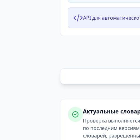
API для автоматическо
Актуальные слова
Проверка выполняетс
по последним версиям
словарей, разрешенн