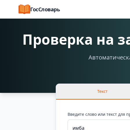
ГосСловарь
Проверка на 
Автоматическа
Текст
Введите слово или текст для 