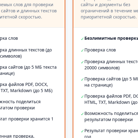
емых слов для проверки
сайты и документы без
 сайтов и длинных текстов
ограничений в течение ме
итетной скоростью.
приоритетной скоростью.
рка слов
Безлимитные проверк
✓
рка длинных текстов (до
Проверка слов
✓
 символов)
Проверка длинных текст
✓
рка сайтов (до 5 МБ текста
20000 символов)
ранице)
Проверка сайтов (до 5 М
✓
рка файлов PDF, DOCX,
на странице)
 TXT, Markdown (до 5 МБ)
Проверка файлов PDF, D
✓
жность поделиться
HTML, TXT, Markdown (до
ьтатом проверки
Возможность поделитьс
✓
ьтат проверки хранится 1
результатом проверки
Результат проверки хран
✓
енная проверка,
год