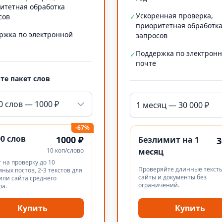
итетная обработка
Ускоренная проверка,
сов
✓
приоритетная обработк
ржка по электронной
запросов
Поддержка по электрон
✓
почте
те пакет слов
0 слов — 1000 ₽
1 месяц — 30 000 ₽
-67%
00 слов
1000 ₽
Безлимит на 1
3
10 коп/слово
месяц
 на проверку до 10
Проверяйте длинные тексты
ных постов, 2-3 текстов для
сайты и документы без
или сайта среднего
ограничений.
ра.
Купить
Купить