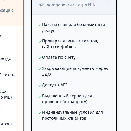
для юридических лиц и ИП.
сяца с
Пакеты слов или безлимитный
✓
доступ
и
Проверка длинных текстов,
✓
сайтов и файлов
Оплата по счету
✓
ов (до
Закрывающие документы через
✓
ЭДО
Б текста
Доступ к API
✓
OCX,
Выделенный сервер для
✓
 5 МБ)
проверок (по запросу)
я
Индивидуальные условия для
✓
постоянных клиентов
ится 1