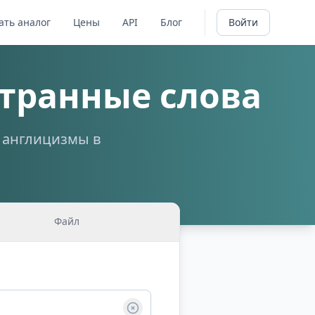
ать аналог
Цены
API
Блог
Войти
транные слова
а англицизмы в
Файл