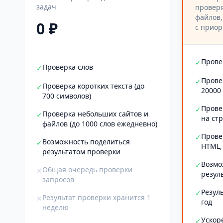
задач
проверя
файлов,
0 ₽
с приор
Прове
✓
Проверка слов
✓
Прове
✓
Проверка коротких текста (до
✓
20000
700 символов)
Прове
✓
Проверка небольших сайтов и
✓
на ст
файлов (до 1000 слов ежедневно)
Прове
✓
Возможность поделиться
✓
HTML,
результатом проверки
Возмо
✓
Общая очередь проверки
✕
резул
запросов
Резул
✓
Результат проверки хранится 1
✕
год
неделю
Ускор
✓