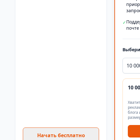
приор
запро
Подде
✓
почте
Выбери
10 00
10 0
Хватит
реклам
блога 
разме
Начать бесплатно