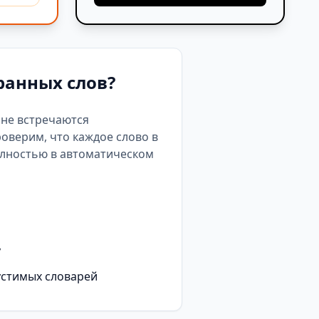
ранных слов?
е не встречаются
роверим, что каждое слово в
олностью в автоматическом
у
устимых словарей