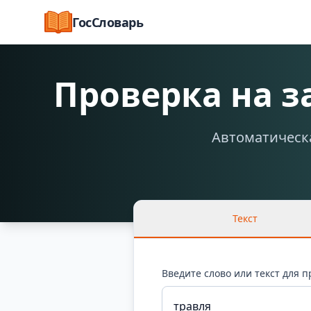
ГосСловарь
Проверка на 
Автоматическа
Текст
Введите слово или текст для 