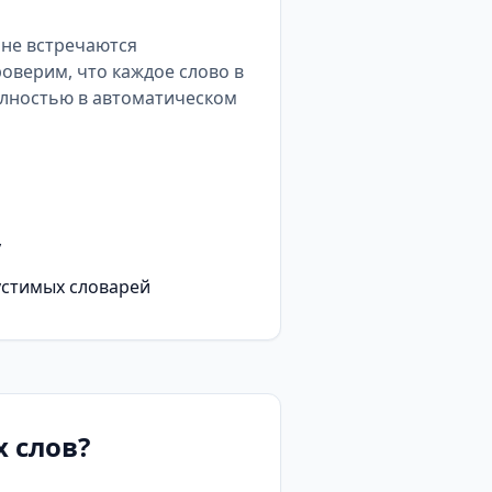
е не встречаются
роверим, что каждое слово в
олностью в автоматическом
у
устимых словарей
 слов?