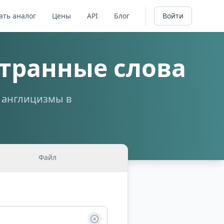
ать аналог
Цены
API
Блог
Войти
транные слова
а англицизмы в
Файл