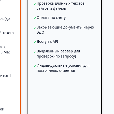
Проверка длинных текстов,
✓
сайтов и файлов
Оплата по счету
✓
ов (до
Закрывающие документы через
✓
ЭДО
Б текста
Доступ к API
✓
OCX,
Выделенный сервер для
✓
 5 МБ)
проверок (по запросу)
я
Индивидуальные условия для
✓
постоянных клиентов
ится 1
а
ной