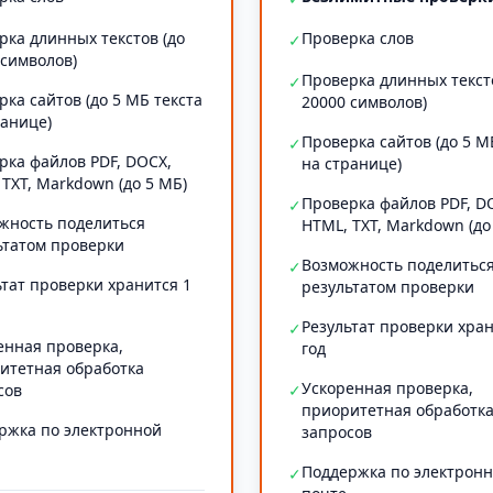
рка длинных текстов (до
Проверка слов
✓
 символов)
Проверка длинных текст
✓
рка сайтов (до 5 МБ текста
20000 символов)
ранице)
Проверка сайтов (до 5 М
✓
рка файлов PDF, DOCX,
на странице)
 TXT, Markdown (до 5 МБ)
Проверка файлов PDF, D
✓
жность поделиться
HTML, TXT, Markdown (до
ьтатом проверки
Возможность поделитьс
✓
ьтат проверки хранится 1
результатом проверки
Результат проверки хран
✓
енная проверка,
год
итетная обработка
Ускоренная проверка,
сов
✓
приоритетная обработк
ржка по электронной
запросов
Поддержка по электрон
✓