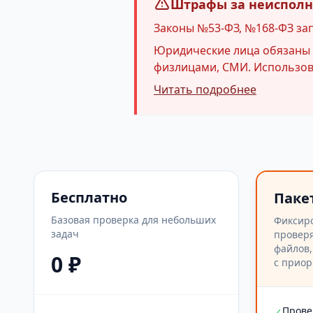
Штрафы за неисполне
Законы №53-ФЗ, №168-ФЗ за
Юридические лица обязаны и
физлицами, СМИ. Использова
Читать подробнее
Бесплатно
Паке
Базовая проверка для небольших
Фиксир
задач
проверя
файлов,
0 ₽
с приор
Прове
✓