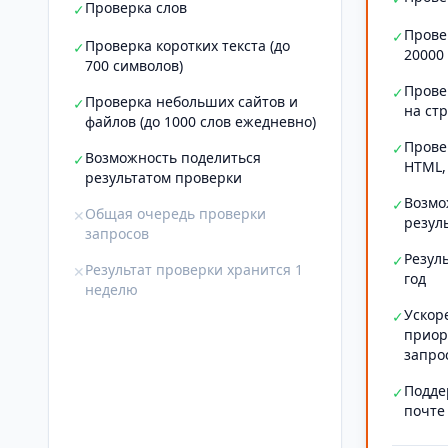
Проверка слов
✓
Прове
✓
Проверка коротких текста (до
✓
20000
700 символов)
Прове
✓
Проверка небольших сайтов и
✓
на ст
файлов (до 1000 слов ежедневно)
Прове
✓
Возможность поделиться
✓
HTML,
результатом проверки
Возмо
✓
Общая очередь проверки
✕
резул
запросов
Резул
✓
Результат проверки хранится 1
✕
год
неделю
Ускор
✓
приор
запро
Подде
✓
почте