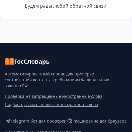
Будем рады любой обратной связи!
ГосСловарь
Автоматизированный сервис для проверки
соответствия контента требованиям Федеральных
законов РФ.
Проверка на запрещенные иностранные слова
Подбор русского аналога иностранного слова
Telegram-бот для проверки
Расширение для браузера