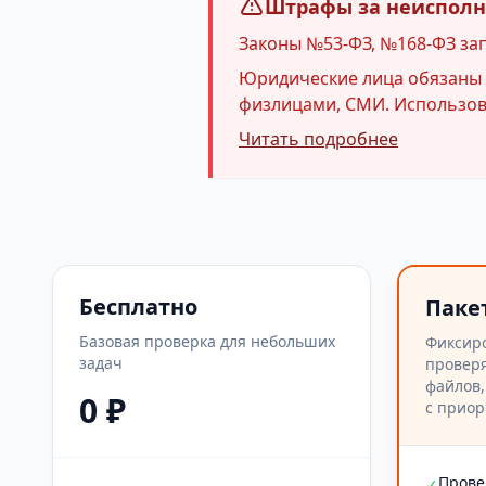
Штрафы за неисполне
Законы №53-ФЗ, №168-ФЗ за
Юридические лица обязаны и
физлицами, СМИ. Использова
Читать подробнее
Бесплатно
Паке
Базовая проверка для небольших
Фиксир
задач
проверя
файлов,
0 ₽
с приор
Прове
✓