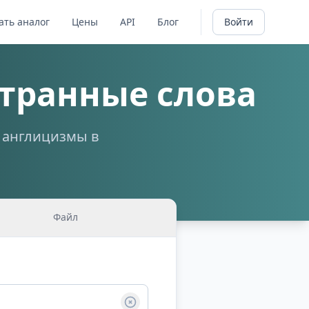
ать аналог
Цены
API
Блог
Войти
транные слова
а англицизмы в
Файл