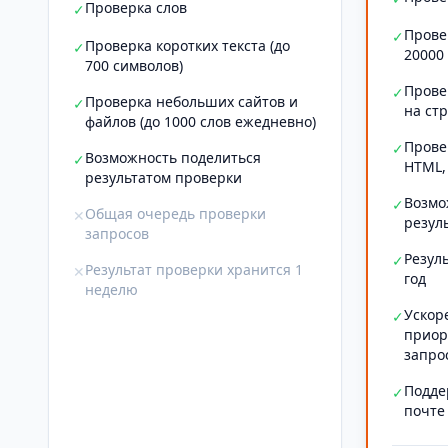
Проверка слов
✓
Прове
✓
Проверка коротких текста (до
✓
20000
700 символов)
Прове
✓
Проверка небольших сайтов и
✓
на ст
файлов (до 1000 слов ежедневно)
Прове
✓
Возможность поделиться
✓
HTML,
результатом проверки
Возмо
✓
Общая очередь проверки
✕
резул
запросов
Резул
✓
Результат проверки хранится 1
✕
год
неделю
Ускор
✓
приор
запро
Подде
✓
почте