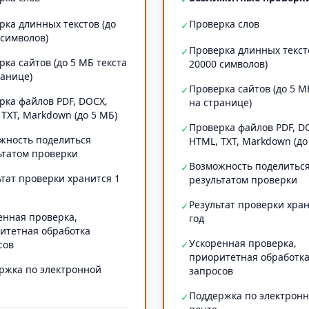
рка длинных текстов (до
Проверка слов
✓
 символов)
Проверка длинных текст
✓
рка сайтов (до 5 МБ текста
20000 символов)
ранице)
Проверка сайтов (до 5 М
✓
рка файлов PDF, DOCX,
на странице)
 TXT, Markdown (до 5 МБ)
Проверка файлов PDF, D
✓
жность поделиться
HTML, TXT, Markdown (до
ьтатом проверки
Возможность поделитьс
✓
ьтат проверки хранится 1
результатом проверки
Результат проверки хран
✓
енная проверка,
год
итетная обработка
Ускоренная проверка,
сов
✓
приоритетная обработк
ржка по электронной
запросов
Поддержка по электрон
✓