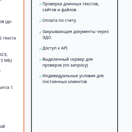
Проверка длинных текстов,
✓
сайтов и файлов
Оплата по счету
✓
ов (до
Закрывающие документы через
✓
ЭДО
Б текста
Доступ к API
✓
OCX,
Выделенный сервер для
✓
 5 МБ)
проверок (по запросу)
я
Индивидуальные условия для
✓
постоянных клиентов
ится 1
а
ной