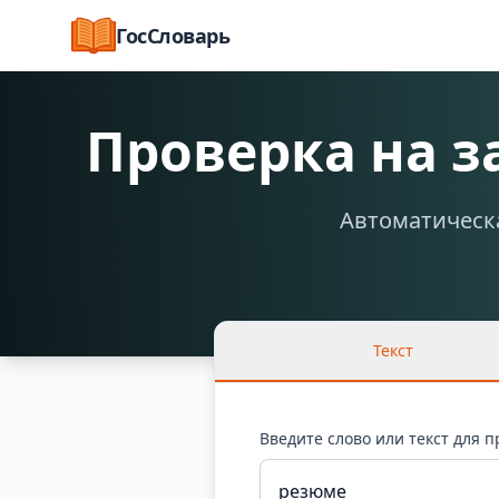
ГосСловарь
Проверка на 
Автоматическа
Текст
Введите слово или текст для 