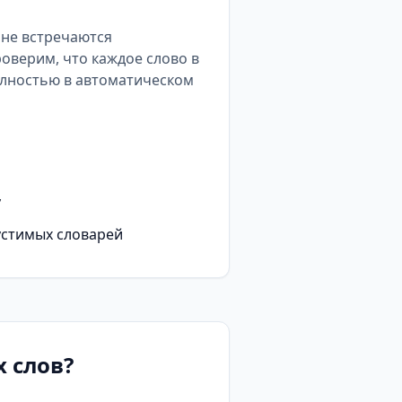
е не встречаются
роверим, что каждое слово в
олностью в автоматическом
у
устимых словарей
 слов?