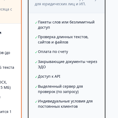
для юридических лиц и ИП.
сяца с
Пакеты слов или безлимитный
✓
доступ
и
Проверка длинных текстов,
✓
сайтов и файлов
Оплата по счету
✓
ов (до
Закрывающие документы через
✓
ЭДО
Б текста
Доступ к API
✓
OCX,
Выделенный сервер для
✓
 5 МБ)
проверок (по запросу)
я
Индивидуальные условия для
✓
постоянных клиентов
ится 1