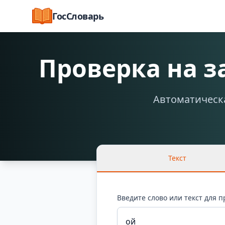
ГосСловарь
Проверка на 
Автоматическа
Текст
Введите слово или текст для 