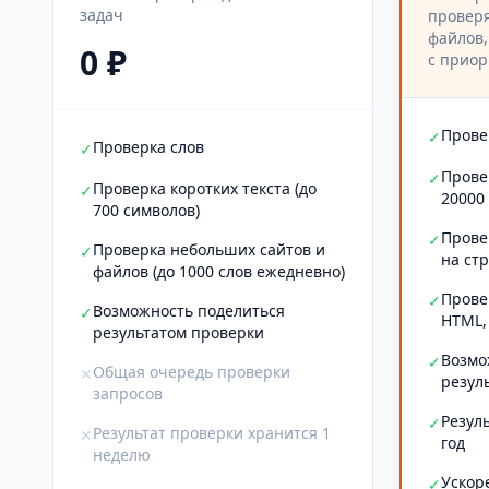
задач
проверя
файлов,
0 ₽
с приор
Прове
✓
Проверка слов
✓
Прове
✓
Проверка коротких текста (до
✓
20000
700 символов)
Прове
✓
Проверка небольших сайтов и
✓
на ст
файлов (до 1000 слов ежедневно)
Прове
✓
Возможность поделиться
✓
HTML,
результатом проверки
Возмо
✓
Общая очередь проверки
✕
резул
запросов
Резул
✓
Результат проверки хранится 1
✕
год
неделю
Ускор
✓