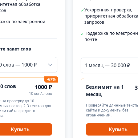
итетная обработка
Ускоренная проверка,
сов
✓
приоритетная обработк
ржка по электронной
запросов
Поддержка по электрон
✓
почте
те пакет слов
0 слов — 1000 ₽
1 месяц — 30 000 ₽
-67%
00 слов
1000 ₽
Безлимит на 1
3
10 коп/слово
месяц
 на проверку до 10
Проверяйте длинные тексты
ных постов, 2-3 текстов для
сайты и документы без
или сайта среднего
ограничений.
ра.
Купить
Купить