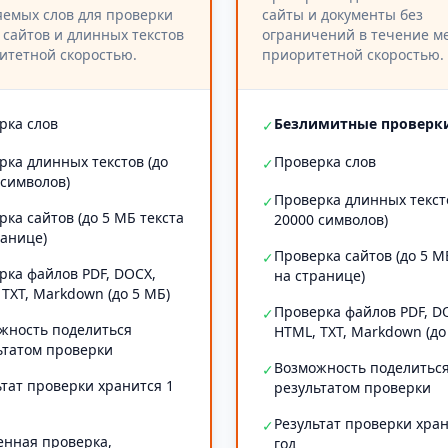
емых слов для проверки
сайты и документы без
 сайтов и длинных текстов
ограничений в течение ме
итетной скоростью.
приоритетной скоростью.
рка слов
Безлимитные проверк
✓
рка длинных текстов (до
Проверка слов
✓
 символов)
Проверка длинных текст
✓
рка сайтов (до 5 МБ текста
20000 символов)
ранице)
Проверка сайтов (до 5 М
✓
рка файлов PDF, DOCX,
на странице)
 TXT, Markdown (до 5 МБ)
Проверка файлов PDF, D
✓
жность поделиться
HTML, TXT, Markdown (до
ьтатом проверки
Возможность поделитьс
✓
ьтат проверки хранится 1
результатом проверки
Результат проверки хран
✓
енная проверка,
год