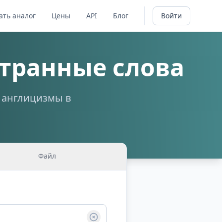
ать аналог
Цены
API
Блог
Войти
транные слова
а англицизмы в
Файл