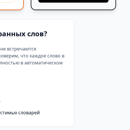
ранных слов?
е не встречаются
роверим, что каждое слово в
олностью в автоматическом
у
устимых словарей