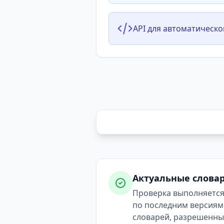
API для автоматическо
Актуальные слова
Проверка выполняетс
по последним версиям
словарей, разрешенн