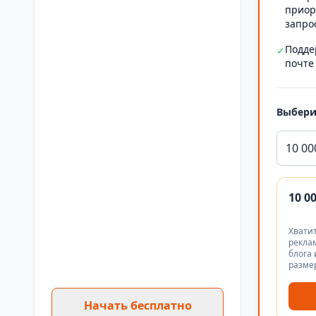
приор
запро
Подде
✓
почте
Выбери
10 00
10 0
Хватит
реклам
блога 
разме
Начать бесплатно