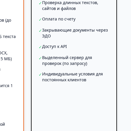
Проверка длинных текстов,
✓
сайтов и файлов
Оплата по счету
✓
ов (до
Закрывающие документы через
✓
ЭДО
Б текста
Доступ к API
✓
OCX,
Выделенный сервер для
✓
 5 МБ)
проверок (по запросу)
я
Индивидуальные условия для
✓
постоянных клиентов
ится 1
а
ной