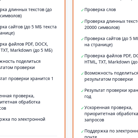
рка длинных текстов (до
Проверка слов
✓
 символов)
Проверка длинных текст
✓
рка сайтов (до 5 МБ текста
20000 символов)
ранице)
Проверка сайтов (до 5 М
✓
рка файлов PDF, DOCX,
на странице)
 TXT, Markdown (до 5 МБ)
Проверка файлов PDF, D
✓
жность поделиться
HTML, TXT, Markdown (до
ьтатом проверки
Возможность поделитьс
✓
ьтат проверки хранится 1
результатом проверки
Результат проверки хран
✓
енная проверка,
год
итетная обработка
Ускоренная проверка,
сов
✓
приоритетная обработк
ржка по электронной
запросов
Поддержка по электрон
✓
почте