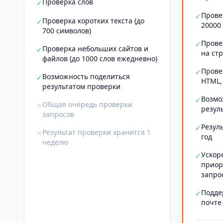
Проверка слов
✓
Прове
✓
Проверка коротких текста (до
✓
20000
700 символов)
Прове
✓
Проверка небольших сайтов и
✓
на ст
файлов (до 1000 слов ежедневно)
Прове
✓
Возможность поделиться
✓
HTML,
результатом проверки
Возмо
✓
Общая очередь проверки
✕
резул
запросов
Резул
✓
Результат проверки хранится 1
✕
год
неделю
Ускор
✓
приор
запро
Подде
✓
почте