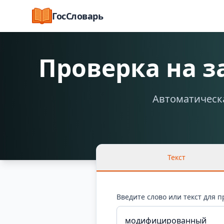
ГосСловарь
Проверка на 
Автоматическа
Текст
Введите слово или текст для 