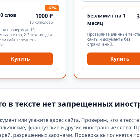
-67%
00 слов
1000 ₽
Безлимит на 1
3
10 коп/слово
месяц
 на проверку до 10
Проверяйте длинные тексты
ных постов, 2-3 текстов для
сайты и документы без
или сайта среднего
ограничений.
ра.
Купить
Купить
то в тексте нет запрещенных иност
окумент или укажите адрес сайта. Проверим, что в текст
альянские, французские и другие иностранные слова. П
арей
, разрешенных законами. Проверка выполняется п