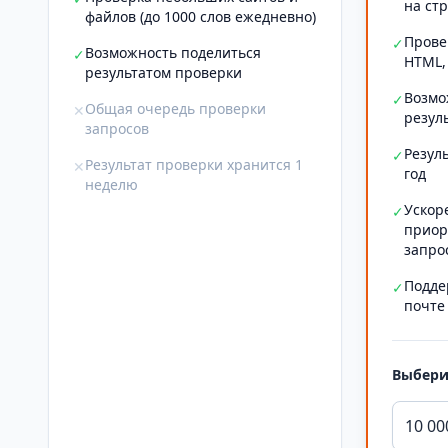
на ст
файлов (до 1000 слов ежедневно)
Прове
✓
Возможность поделиться
✓
HTML,
результатом проверки
Возмо
✓
Общая очередь проверки
✕
резул
запросов
Резул
✓
Результат проверки хранится 1
✕
год
неделю
Ускор
✓
приор
запро
Подде
✓
почте
Выбери
10 00