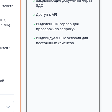
Закрывающие документы через
✓
ЭДО
Б текста
Доступ к API
✓
OCX,
Выделенный сервер для
✓
 5 МБ)
проверок (по запросу)
я
Индивидуальные условия для
✓
постоянных клиентов
ится 1
а
ной