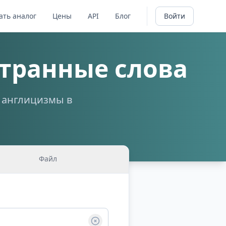
ать аналог
Цены
API
Блог
Войти
транные слова
а англицизмы в
Файл