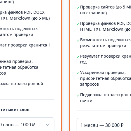
ранице)
Проверка сайтов (до 5 М
✓
рка файлов PDF, DOCX,
на странице)
 TXT, Markdown (до 5 МБ)
Проверка файлов PDF, D
✓
жность поделиться
HTML, TXT, Markdown (до
ьтатом проверки
Возможность поделитьс
✓
ьтат проверки хранится 1
результатом проверки
Результат проверки хран
✓
енная проверка,
год
итетная обработка
Ускоренная проверка,
сов
✓
приоритетная обработк
ржка по электронной
запросов
Поддержка по электрон
✓
почте
те пакет слов
0 слов — 1000 ₽
1 месяц — 30 000 ₽