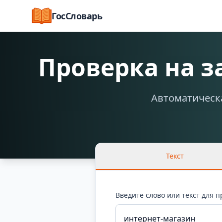
ГосСловарь
Проверка на 
Автоматическа
Текст
Введите слово или текст для 