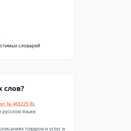
у
устимых словарей
 слов?
кт № 468229-8
),
а русском языке
описаниях товаров и услуг и