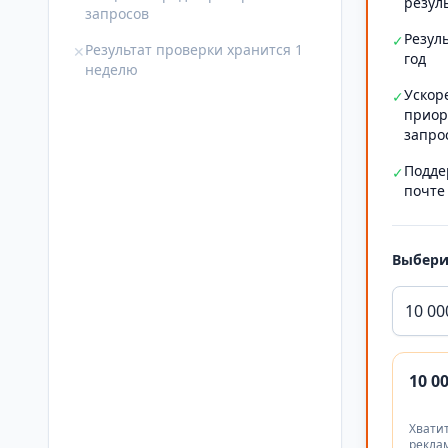
резул
запросов
Резул
✓
Результат проверки хранится 1
✕
год
неделю
Ускор
✓
приор
запро
Подде
✓
почте
Выбери
10 00
10 0
Хватит
реклам