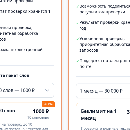
ьтатом проверки
Возможность поделитьс
✓
ьтат проверки хранится 1
результатом проверки
Результат проверки хран
✓
енная проверка,
год
итетная обработка
Ускоренная проверка,
сов
✓
приоритетная обработк
ржка по электронной
запросов
Поддержка по электрон
✓
почте
те пакет слов
0 слов — 1000 ₽
1 месяц — 30 000 ₽
-67%
00 слов
1000 ₽
Безлимит на 1
3
10 коп/слово
месяц
 на проверку до 10
Проверяйте длинные тексты
ных постов, 2-3 текстов для