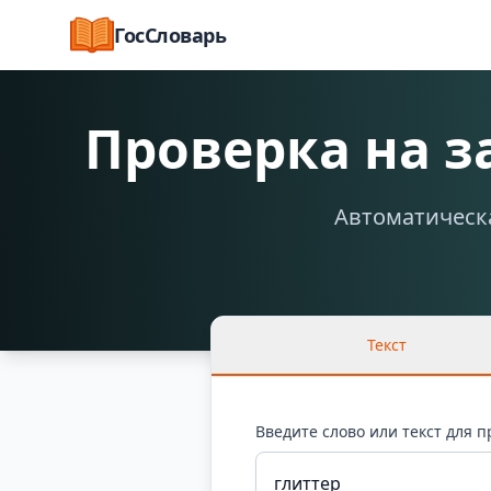
ГосСловарь
Проверка на 
Автоматическа
Текст
Введите слово или текст для 