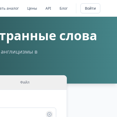
ать аналог
Цены
API
Блог
Войти
транные слова
а англицизмы в
Файл