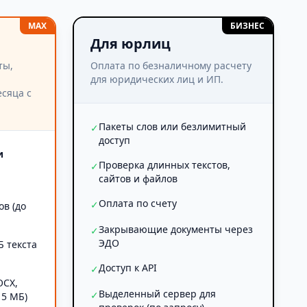
MAX
БИЗНЕС
Для юрлиц
ты,
Оплата по безналичному расчету
для юридических лиц и ИП.
сяца с
Пакеты слов или безлимитный
✓
доступ
и
Проверка длинных текстов,
✓
сайтов и файлов
Оплата по счету
✓
ов (до
Закрывающие документы через
✓
ЭДО
Б текста
Доступ к API
✓
OCX,
Выделенный сервер для
✓
 5 МБ)