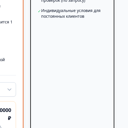
проверок (по запросу)
я
Индивидуальные условия для
✓
постоянных клиентов
ится 1
а
ной
0000
₽
,