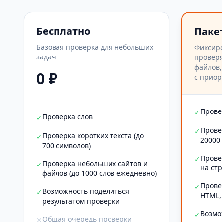
Бесплатно
Паке
Базовая проверка для небольших
Фиксир
задач
проверя
файлов,
0 ₽
с приор
Прове
✓
Проверка слов
✓
Прове
✓
Проверка коротких текста (до
✓
20000
700 символов)
Прове
✓
Проверка небольших сайтов и
✓
на ст
файлов (до 1000 слов ежедневно)
Прове
✓
Возможность поделиться
✓
HTML,
результатом проверки
Возмо
✓
Общая очередь проверки
✕