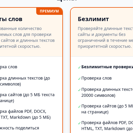
ПРЕМИУМ
ты слов
Безлимит
ованные количество
Проверяйте длинные текс
емых слов для проверки
сайты и документы без
 сайтов и длинных текстов
ограничений в течение ме
итетной скоростью.
приоритетной скоростью.
рка слов
Безлимитные проверк
✓
рка длинных текстов (до
Проверка слов
✓
 символов)
Проверка длинных текст
✓
рка сайтов (до 5 МБ текста
20000 символов)
ранице)
Проверка сайтов (до 5 М
✓
рка файлов PDF, DOCX,
на странице)
 TXT, Markdown (до 5 МБ)
Проверка файлов PDF, D
✓
жность поделиться
HTML, TXT, Markdown (до