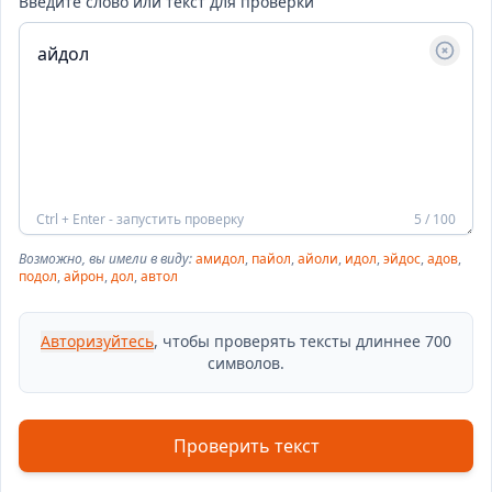
Введите слово или текст для проверки
Ctrl + Enter - запустить проверку
5 / 100
Возможно, вы имели в виду:
амидол
,
пайол
,
айоли
,
идол
,
эйдос
,
адов
,
подол
,
айрон
,
дол
,
автол
Авторизуйтесь
, чтобы проверять тексты длиннее 700
символов.
Проверить текст