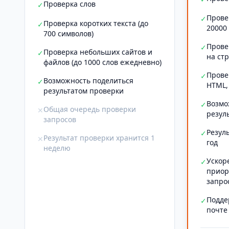
Проверка слов
✓
Прове
✓
Проверка коротких текста (до
✓
20000
700 символов)
Прове
✓
Проверка небольших сайтов и
✓
на ст
файлов (до 1000 слов ежедневно)
Прове
✓
Возможность поделиться
✓
HTML,
результатом проверки
Возмо
✓
Общая очередь проверки
✕
резул
запросов
Резул
✓
Результат проверки хранится 1
✕
год
неделю
Ускор
✓
приор
запро
Подде
✓
почте