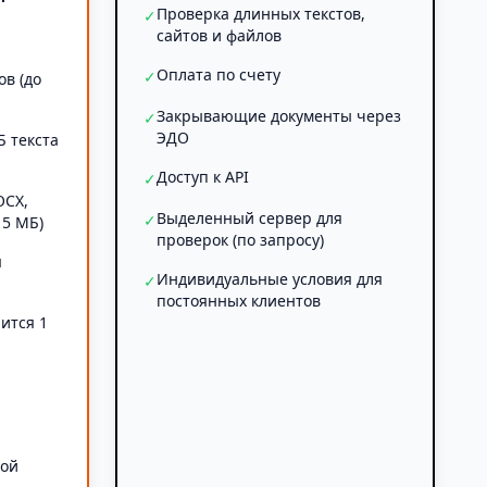
Проверка длинных текстов,
✓
сайтов и файлов
Оплата по счету
✓
ов (до
Закрывающие документы через
✓
ЭДО
Б текста
Доступ к API
✓
OCX,
Выделенный сервер для
✓
 5 МБ)
проверок (по запросу)
я
Индивидуальные условия для
✓
постоянных клиентов
ится 1
а
ной