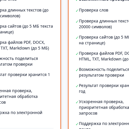
рка длинных текстов (до
Проверка слов
✓
 символов)
Проверка длинных текст
✓
рка сайтов (до 5 МБ текста
20000 символов)
ранице)
Проверка сайтов (до 5 М
✓
рка файлов PDF, DOCX,
на странице)
 TXT, Markdown (до 5 МБ)
Проверка файлов PDF, D
✓
жность поделиться
HTML, TXT, Markdown (до
ьтатом проверки
Возможность поделитьс
✓
ьтат проверки хранится 1
результатом проверки
Результат проверки хран
✓
енная проверка,
год
итетная обработка
Ускоренная проверка,
сов
✓
приоритетная обработк
ржка по электронной
запросов
Поддержка по электрон
✓