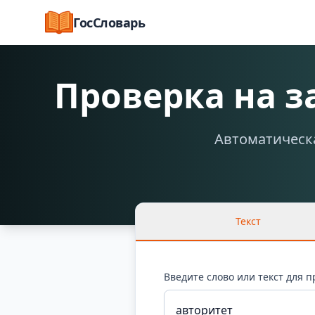
ГосСловарь
Проверка на 
Автоматическа
Текст
Введите слово или текст для 