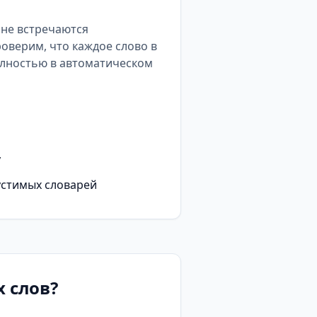
е не встречаются
роверим, что каждое слово в
олностью в автоматическом
у
устимых словарей
 слов?