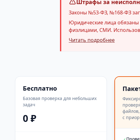
Штрафы за неисполне
Законы №53-ФЗ, №168-ФЗ за
Юридические лица обязаны и
физлицами, СМИ. Использова
Читать подробнее
Бесплатно
Паке
Базовая проверка для небольших
Фиксир
задач
проверя
файлов,
0 ₽
с приор
Прове
✓