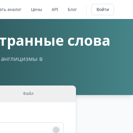
ать аналог
Цены
API
Блог
Войти
транные слова
а англицизмы в
Файл