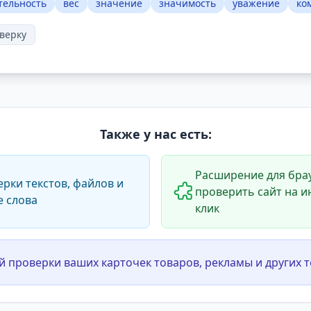
тельность
вес
значение
значимость
уважение
ко
верку
Также у нас есть:
Расширение для брау
ерки текстов, файлов и
проверить сайт на и
е слова
клик
й проверки ваших карточек товаров, рекламы и других т