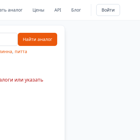
ать аналог
Цены
API
Блог
Войти
Найти аналог
пинна
,
питта
алоги или указать