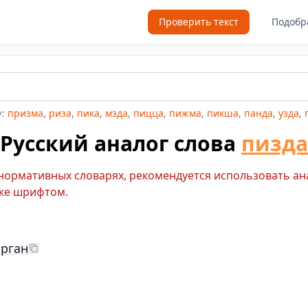
Проверить текст
Подобр
:
призма
,
риза
,
пика
,
мзда
,
пицца
,
пижма
,
пикша
,
панда
,
узда
,
Русский аналог слова
пизда
 нормативных словарях, рекомендуется использовать ан
же шрифтом.
рган