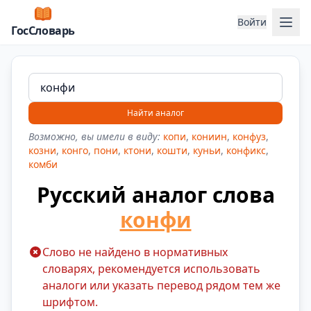
Отк
Войти
ГосСловарь
Найти аналог
Возможно, вы имели в виду:
копи
,
кониин
,
конфуз
,
козни
,
конго
,
пони
,
ктони
,
кошти
,
куньи
,
конфикс
,
комби
Русский аналог слова
конфи
Слово не найдено в нормативных
словарях, рекомендуется использовать
аналоги или указать перевод рядом тем же
шрифтом.