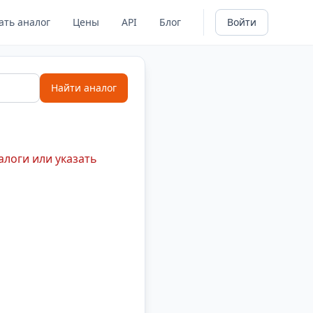
ать аналог
Цены
API
Блог
Войти
Найти аналог
алоги или указать