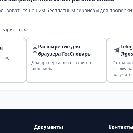
ользоваться нашим бесплатным сервисом для проверки т
 вариантах:
Расширение для
Tele
ru
браузера ГосСловарь
@gos
стов,
Для проверки веб-страниц в
Отправьте
один клик
ссылку на
получите 
Документы
Контакт