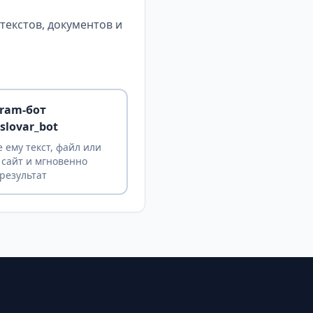
екстов, документов и
gram-бот
slovar_bot
 ему текст, файл или
 сайт и мгновенно
результат
ы