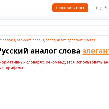
Проверить текст
Подобр
:
элегист
,
элемент
,
левант
,
элеат
,
легат
,
делегант
,
элегаз
Русский аналог слова
элеган
 нормативных словарях, рекомендуется использовать ан
же шрифтом.