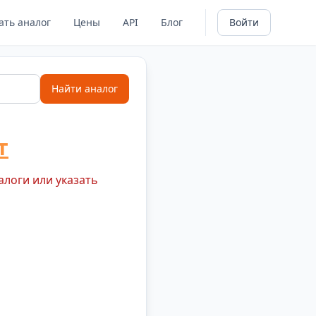
ать аналог
Цены
API
Блог
Войти
Найти аналог
т
алоги или указать