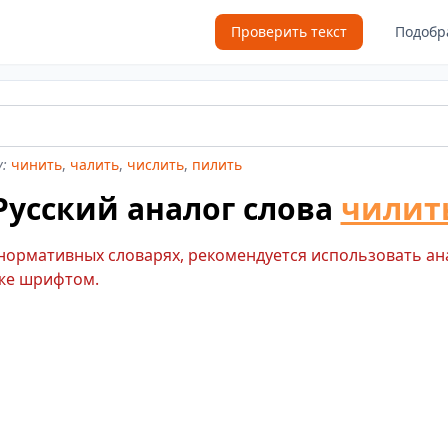
Проверить текст
Подобр
:
чинить
,
чалить
,
числить
,
пилить
Русский аналог слова
чилит
 нормативных словарях, рекомендуется использовать ан
же шрифтом.