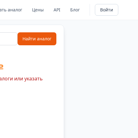
ать аналог
Цены
API
Блог
Войти
Найти аналог
ь
алоги или указать