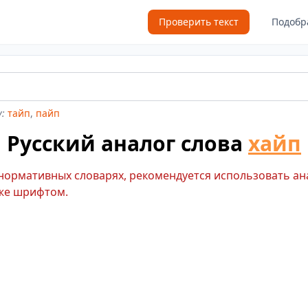
Проверить текст
Подобр
:
тайп
,
пайп
Русский аналог слова
хайп
 нормативных словарях, рекомендуется использовать ан
же шрифтом.