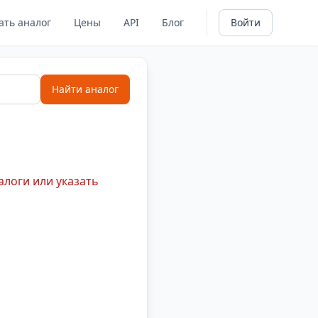
ать аналог
Цены
API
Блог
Войти
Найти аналог
алоги или указать