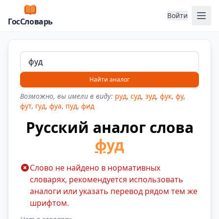
Отк
Войти
ГосСловарь
Найти аналог
Возможно, вы имели в виду:
руд
,
суд
,
зуд
,
фук
,
фу
,
фут
,
гуд
,
фуа
,
пуд
,
фид
Русский аналог слова
фуд
Слово не найдено в нормативных
словарях, рекомендуется использовать
аналоги или указать перевод рядом тем же
шрифтом.