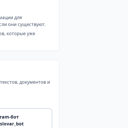
мации для
сли они существуют.
ов, которые уже
екстов, документов и
gram-бот
slovar_bot