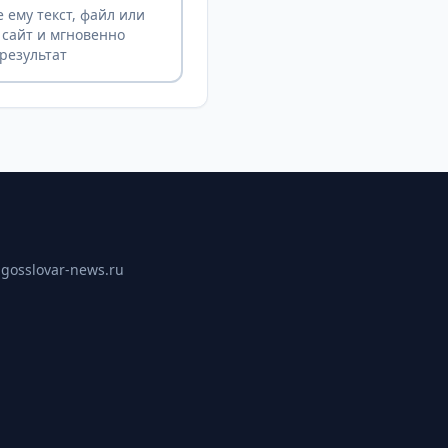
 ему текст, файл или
 сайт и мгновенно
результат
ы
gosslovar-news.ru