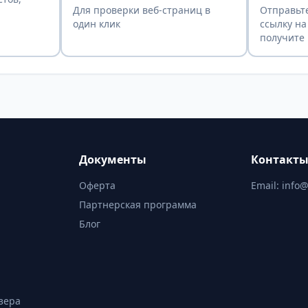
Для проверки веб-страниц в
Отправьте
один клик
ссылку на
получите 
Документы
Контакт
Оферта
Email:
info@
Партнерская программа
Блог
зера