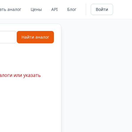
ать аналог
Цены
API
Блог
Войти
Найти аналог
алоги или указать