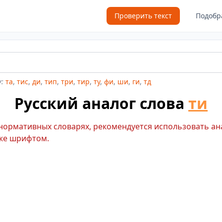
Проверить текст
Подобр
:
та
,
тис
,
ди
,
тип
,
три
,
тир
,
ту
,
фи
,
ши
,
ги
,
тд
Русский аналог слова
ти
 нормативных словарях, рекомендуется использовать ан
же шрифтом.