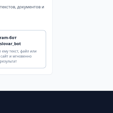
екстов, документов и
gram-бот
slovar_bot
 ему текст, файл или
 сайт и мгновенно
результат
ы