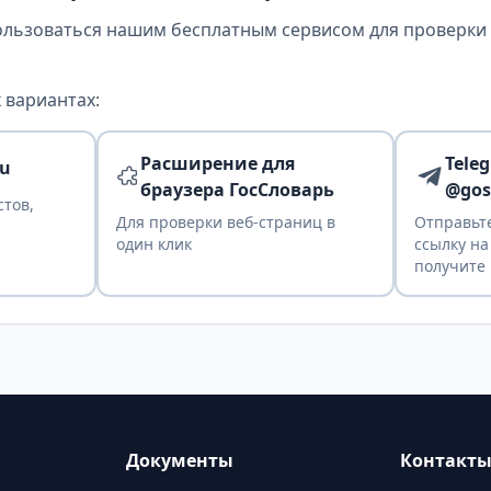
ользоваться нашим бесплатным сервисом для проверки т
 вариантах:
Расширение для
Tele
ru
браузера ГосСловарь
@gos
стов,
Для проверки веб-страниц в
Отправьте
один клик
ссылку на
получите 
Документы
Контакт