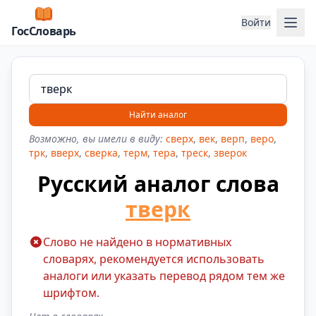
Отк
Войти
ГосСловарь
Найти аналог
Возможно, вы имели в виду:
сверх
,
век
,
верп
,
веро
,
трк
,
вверх
,
сверка
,
терм
,
тера
,
треск
,
зверок
Русский аналог слова
тверк
Слово не найдено в нормативных
словарях, рекомендуется использовать
аналоги или указать перевод рядом тем же
шрифтом.