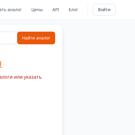
ать аналог
Цены
API
Блог
Войти
Найти аналог
н
алоги или указать