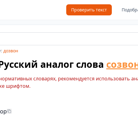
Проверить текст
Подобр
:
дозвон
Русский аналог слова
созво
 нормативных словарях, рекомендуется использовать ан
же шрифтом.
вор