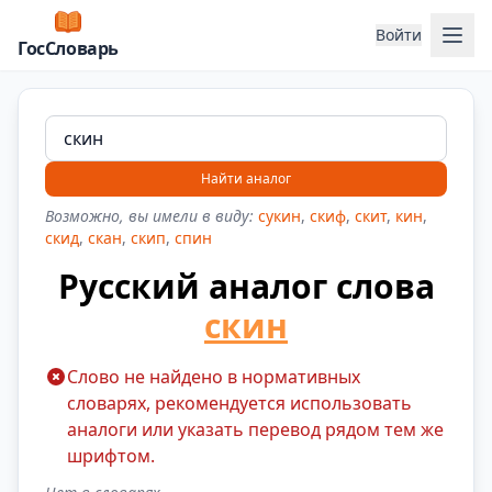
Отк
Войти
ГосСловарь
Найти аналог
Возможно, вы имели в виду:
сукин
,
скиф
,
скит
,
кин
,
скид
,
скан
,
скип
,
спин
Русский аналог слова
скин
Слово не найдено в нормативных
словарях, рекомендуется использовать
аналоги или указать перевод рядом тем же
шрифтом.