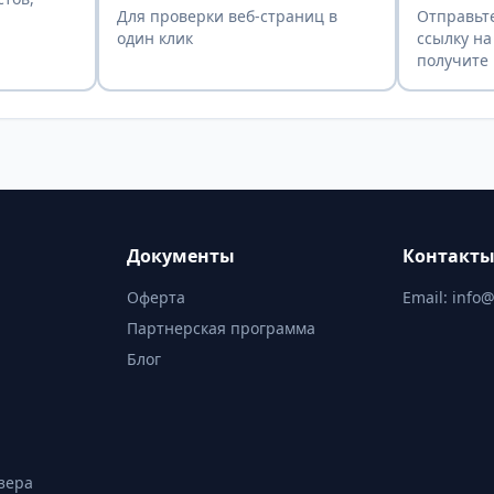
Для проверки веб-страниц в
Отправьте
один клик
ссылку на
получите 
Документы
Контакт
Оферта
Email:
info@
Партнерская программа
Блог
зера