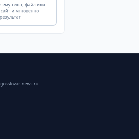
 ему текст, файл или
 сайт и мгновенно
результат
ы
gosslovar-news.ru