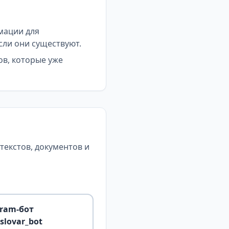
мации для
сли они существуют.
ов, которые уже
екстов, документов и
gram-бот
slovar_bot