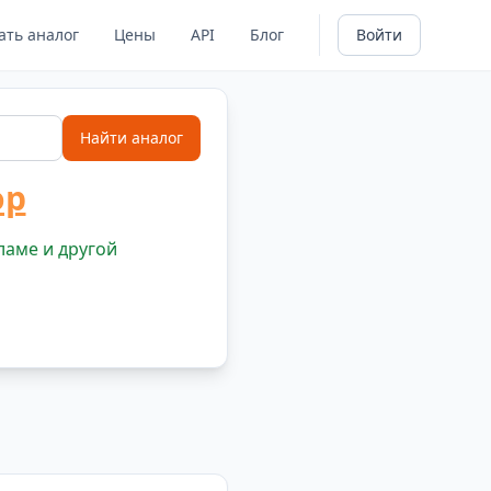
ать аналог
Цены
API
Блог
Войти
Найти аналог
ор
ламе и другой