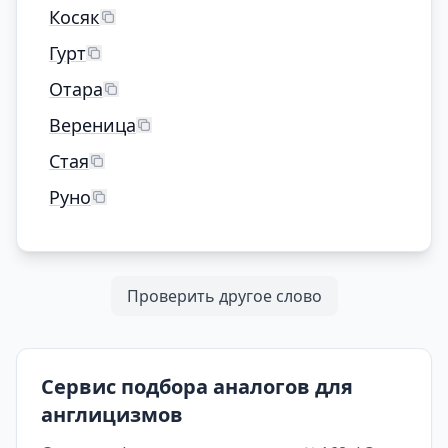
Косяк
Гурт
Отара
Вереница
Стая
Руно
Проверить другое слово
Сервис подбора аналогов для
англицизмов