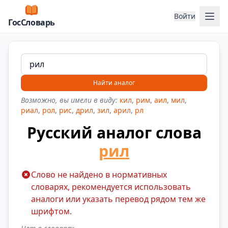
Отк
Войти
ГосСловарь
Найти аналог
Возможно, вы имели в виду:
кил
,
рим
,
аил
,
мил
,
риал
,
рол
,
рис
,
дрил
,
зил
,
арил
,
рл
Русский аналог слова
рил
Слово не найдено в нормативных
словарях, рекомендуется использовать
аналоги или указать перевод рядом тем же
шрифтом.