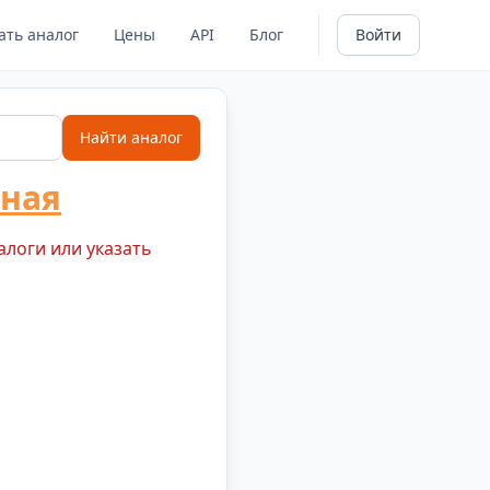
ать аналог
Цены
API
Блог
Войти
Найти аналог
ная
алоги или указать