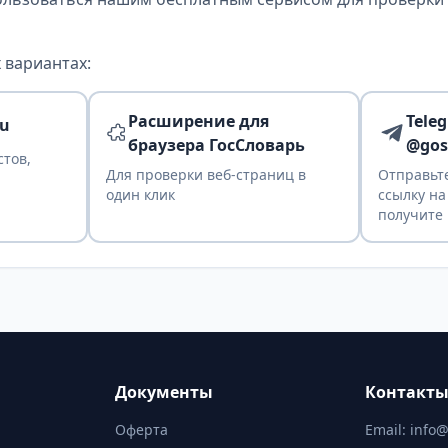
 вариантах:
Расширение для
Tele
ru
браузера ГосСловарь
@gos
стов,
Для проверки веб-страниц в
Отправьте
один клик
ссылку на
получите 
Документы
Контакт
Оферта
Email:
info@