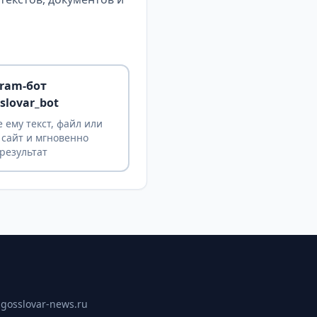
gram-бот
slovar_bot
 ему текст, файл или
 сайт и мгновенно
результат
ы
gosslovar-news.ru