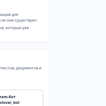
мации для
сли они существуют.
ов, которые уже
екстов, документов и
gram-бот
slovar_bot