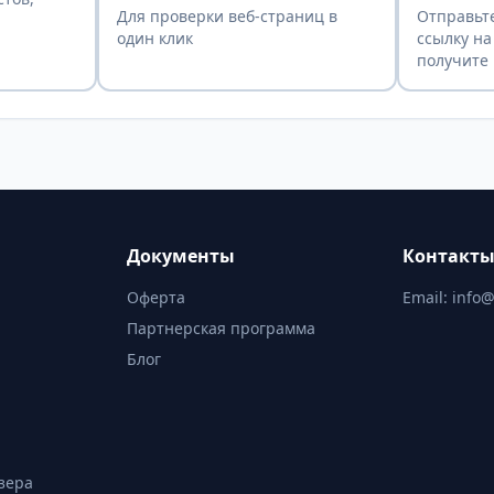
Для проверки веб-страниц в
Отправьте
один клик
ссылку на
получите 
Документы
Контакт
Оферта
Email:
info@
Партнерская программа
Блог
зера