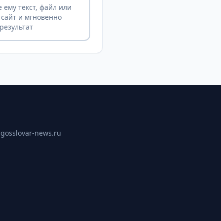
 ему текст, файл или
 сайт и мгновенно
результат
ы
gosslovar-news.ru