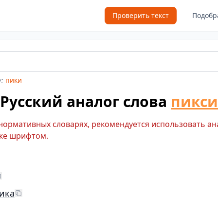
Проверить текст
Подобр
:
пики
Русский аналог слова
пикси
 нормативных словарях, рекомендуется использовать ан
же шрифтом.
ика