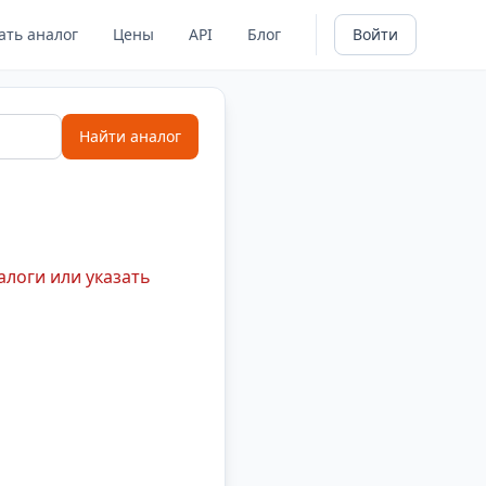
ать аналог
Цены
API
Блог
Войти
Найти аналог
алоги или указать