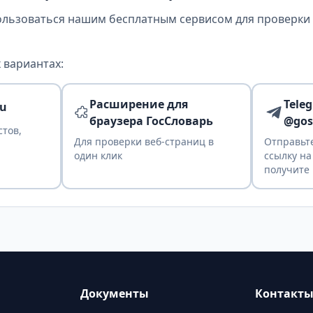
ользоваться нашим бесплатным сервисом для проверки т
 вариантах:
Расширение для
Tele
ru
браузера ГосСловарь
@gos
стов,
Для проверки веб-страниц в
Отправьте
один клик
ссылку на
получите 
Документы
Контакт