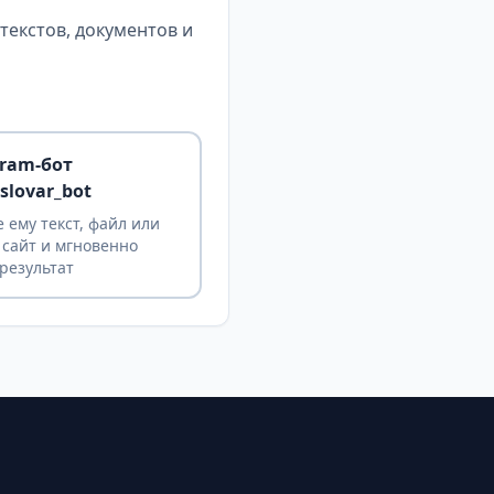
екстов, документов и
gram-бот
slovar_bot
 ему текст, файл или
 сайт и мгновенно
результат
ы