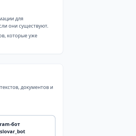
мации для
сли они существуют.
ов, которые уже
екстов, документов и
gram-бот
slovar_bot