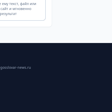
 ему текст, файл или
 сайт и мгновенно
результат
ы
gosslovar-news.ru