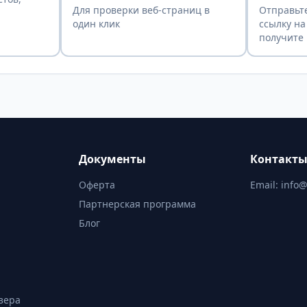
Для проверки веб-страниц в
Отправьте
один клик
ссылку на
получите 
Документы
Контакт
Оферта
Email:
info@
Партнерская программа
Блог
зера