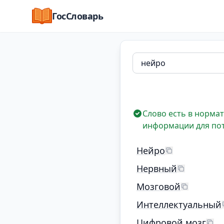
ГосСловарь
Слово есть в нормат
информации для по
Нейро
Нервный
Мозговой
Интеллектуальный
Цифровой мозг