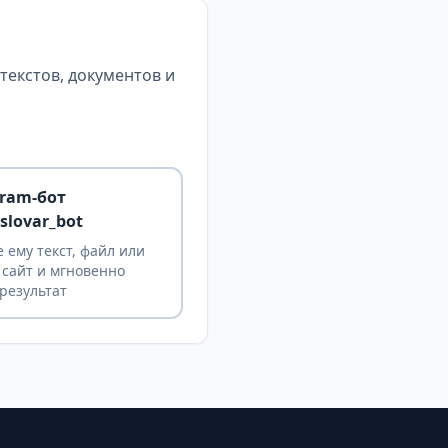
екстов, документов и
gram-бот
slovar_bot
 ему текст, файл или
 сайт и мгновенно
результат