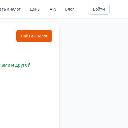
ать аналог
Цены
API
Блог
Войти
Найти аналог
о
ламе и другой