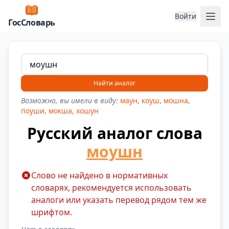
Отк
Войти
ГосСловарь
Найти аналог
Возможно, вы имели в виду:
маун
,
коуш
,
мошна
,
поуши
,
мокша
,
хошун
Русский аналог слова
моушн
Слово не найдено в нормативных
словарях, рекомендуется использовать
аналоги или указать перевод рядом тем же
шрифтом.