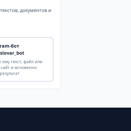
екстов, документов и
gram-бот
slovar_bot
 ему текст, файл или
 сайт и мгновенно
результат
ы