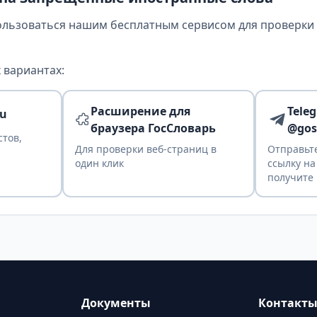
ользоваться нашим бесплатным сервисом для проверки т
 вариантах:
Расширение для
Tele
ru
браузера ГосСловарь
@gos
стов,
Для проверки веб-страниц в
Отправьте
один клик
ссылку на
получите 
Документы
Контакт