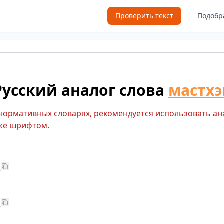
Проверить текст
Подобр
Русский аналог слова
мастхэ
 нормативных словарях, рекомендуется использовать ан
же шрифтом.
ь
х