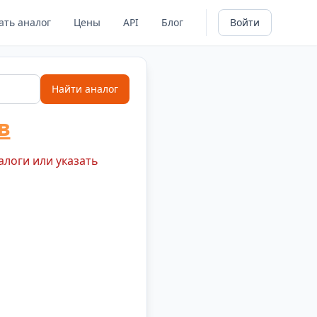
ать аналог
Цены
API
Блог
Войти
Найти аналог
в
алоги или указать