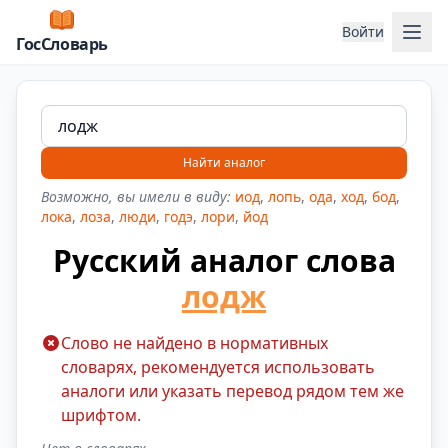
Отк
Войти
ГосСловарь
Найти аналог
Возможно, вы имели в виду:
иод
,
лопь
,
ода
,
ход
,
бод
,
лока
,
лоза
,
люди
,
годэ
,
лори
,
йод
Русский аналог слова
лодж
Слово не найдено в нормативных
словарях, рекомендуется использовать
аналоги или указать перевод рядом тем же
шрифтом.