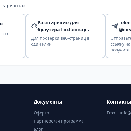
 вариантах:
Расширение для
Tele
ru
браузера ГосСловарь
@gos
стов,
Для проверки веб-страниц в
Отправьте
один клик
ссылку на
получите 
Документы
Контакт
Оферта
Email:
info@
Партнерская программа
Блог