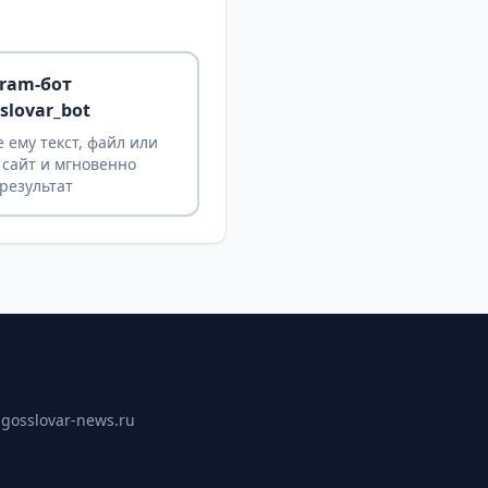
gram-бот
slovar_bot
 ему текст, файл или
 сайт и мгновенно
результат
ы
gosslovar-news.ru