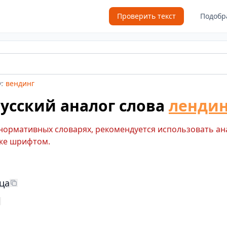
Проверить текст
Подобр
:
вендинг
усский аналог слова
лендин
 нормативных словарях, рекомендуется использовать ан
же шрифтом.
ца