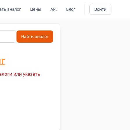
ать аналог
Цены
API
Блог
Войти
Найти аналог
г
алоги или указать