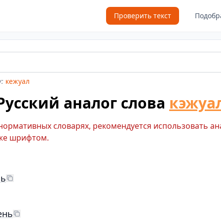
Проверить текст
Подобр
:
кежуал
Русский аналог слова
кэжуа
 нормативных словарях, рекомендуется использовать ан
же шрифтом.
ль
ень