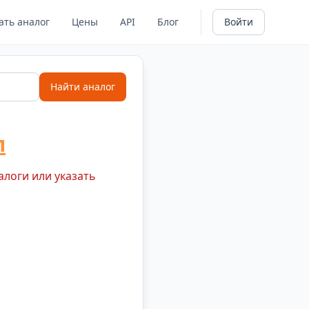
ать аналог
Цены
API
Блог
Войти
Найти аналог
л
алоги или указать