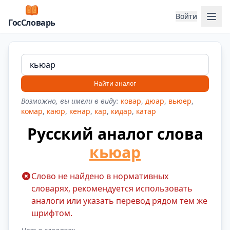
Отк
Войти
ГосСловарь
Найти аналог
Возможно, вы имели в виду:
ковар
,
дюар
,
вьюер
,
комар
,
каюр
,
кенар
,
кар
,
кидар
,
катар
Русский аналог слова
кьюар
Слово не найдено в нормативных
словарях, рекомендуется использовать
аналоги или указать перевод рядом тем же
шрифтом.