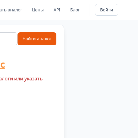
ать аналог
Цены
API
Блог
Войти
Найти аналог
с
алоги или указать