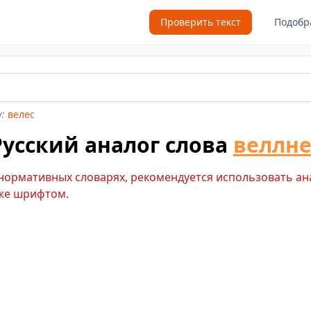
Проверить текст
Подобр
:
велес
Русский аналог слова
веллне
 нормативных словарях, рекомендуется использовать ан
же шрифтом.