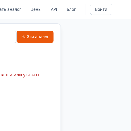
ать аналог
Цены
API
Блог
Войти
Найти аналог
алоги или указать