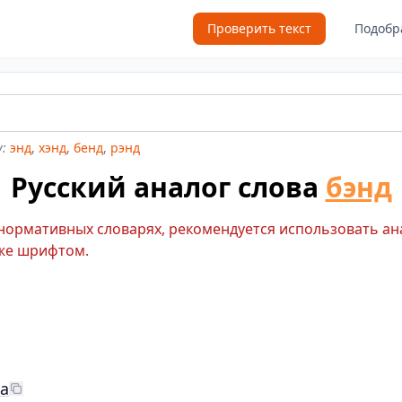
Проверить текст
Подобр
:
энд
,
хэнд
,
бенд
,
рэнд
Русский аналог слова
бэнд
 нормативных словарях, рекомендуется использовать ан
же шрифтом.
а