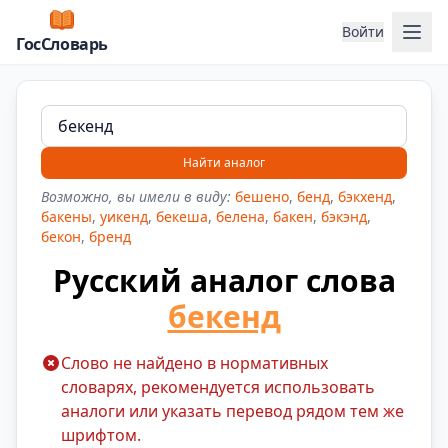
Отк
Войти
ГосСловарь
Найти аналог
Возможно, вы имели в виду:
бешено
,
бенд
,
бэкхенд
,
бакены
,
уикенд
,
бекеша
,
белена
,
бакен
,
бэкэнд
,
бекон
,
бренд
Русский аналог слова
бекенд
Слово не найдено в нормативных
словарях, рекомендуется использовать
аналоги или указать перевод рядом тем же
шрифтом.