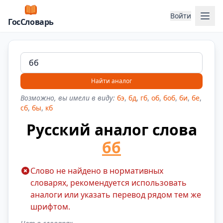
Отк
Войти
ГосСловарь
Найти аналог
Возможно, вы имели в виду:
бэ
,
бд
,
гб
,
об
,
боб
,
би
,
бе
,
сб
,
бы
,
кб
Русский аналог слова
бб
Слово не найдено в нормативных
словарях, рекомендуется использовать
аналоги или указать перевод рядом тем же
шрифтом.