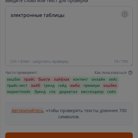
Введите слово или текст для проверки
Ctrl + Enter - запустить проверку
19 / 700
Часто проверяют:
Как пользоваться
кешбэк
прайс
бьюти
лайфхак
контент
онлайн
кейс
прайс-лист
вайб
тренд
гайд
имба
премиум
кэшбек
маркетплейс
бренд
спа
диджитал
мессенджер
сейл
Авторизуйтесь
, чтобы проверять тексты длиннее 700
символов.