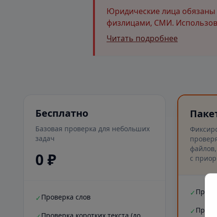
Юридические лица обязаны и
физлицами, СМИ. Использова
Читать подробнее
Бесплатно
Паке
Базовая проверка для небольших
Фиксир
задач
проверя
файлов,
0 ₽
с приор
Прове
✓
Проверка слов
✓
Прове
✓
Проверка коротких текста (до
✓