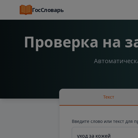
ГосСловарь
Проверка на 
Автоматическа
Текст
Введите слово или текст для 