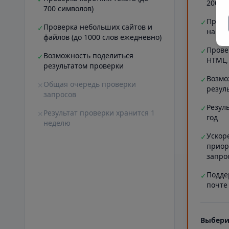
20000
700 символов)
Прове
✓
Проверка небольших сайтов и
✓
на ст
файлов (до 1000 слов ежедневно)
Прове
✓
Возможность поделиться
✓
HTML,
результатом проверки
Возмо
✓
Общая очередь проверки
✕
резул
запросов
Резул
✓
Результат проверки хранится 1
✕
год
неделю
Ускор
✓
приор
запро
Подде
✓
почте
Выбери