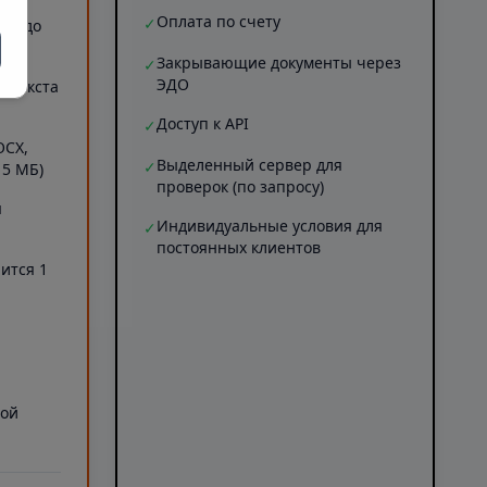
Оплата по счету
✓
ов (до
Закрывающие документы через
✓
ЭДО
Б текста
Доступ к API
✓
OCX,
Выделенный сервер для
✓
 5 МБ)
проверок (по запросу)
я
Индивидуальные условия для
✓
постоянных клиентов
ится 1
а
ной