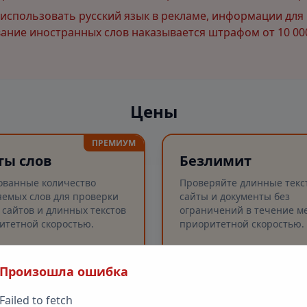
спользовать русский язык в рекламе, информации для 
ние иностранных слов наказывается штрафом от 10 000
Цены
ПРЕМИУМ
ты слов
Безлимит
ованные количество
Проверяйте длинные текс
емых слов для проверки
сайты и документы без
 сайтов и длинных текстов
ограничений в течение ме
итетной скоростью.
приоритетной скоростью.
Произошла ошибка
рка слов
Безлимитные проверк
✓
рка длинных текстов (до
Проверка слов
✓
Failed to fetch