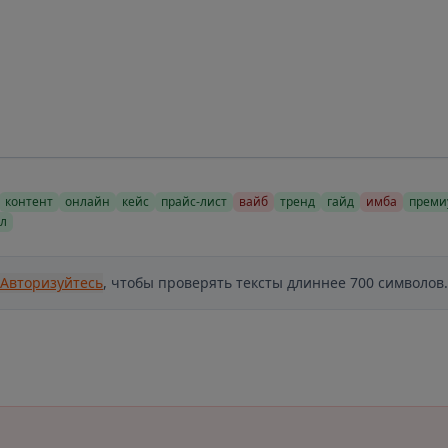
контент
онлайн
кейс
прайс-лист
вайб
тренд
гайд
имба
преми
л
Авторизуйтесь
, чтобы проверять тексты длиннее 700 символов.