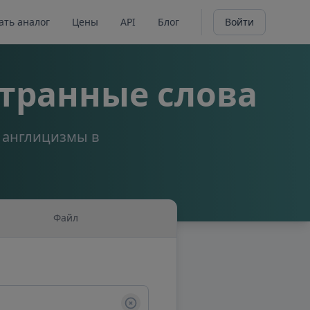
ать аналог
Цены
API
Блог
Войти
транные слова
а англицизмы в
Файл