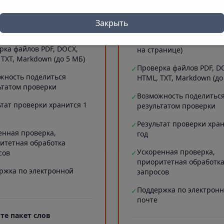
 символов)
Проверка длинных текст
✓
рка сайтов (до 5 МБ текста
20000 символов)
Закрыть
ранице)
Проверка сайтов (до 5 М
✓
рка файлов PDF, DOCX,
на странице)
 TXT, Markdown (до 5 МБ)
Проверка файлов PDF, D
✓
жность поделиться
HTML, TXT, Markdown (до
ьтатом проверки
Возможность поделитьс
✓
ьтат проверки хранится 1
результатом проверки
Результат проверки хран
✓
енная проверка,
год
итетная обработка
Ускоренная проверка,
сов
✓
приоритетная обработк
ржка по электронной
запросов
Поддержка по электрон
✓
почте
те пакет слов