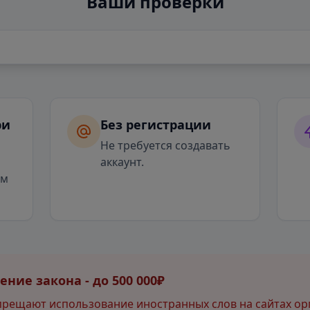
Ваши проверки
ри
Без регистрации
я
Не требуется создавать
аккаунт.
ым
ние закона - до 500 000₽
прещают использование иностранных слов на сайтах ор