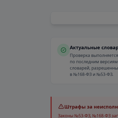
Актуальные слова
Проверка выполняетс
по последним версиям
словарей, разрешенн
в №168-ФЗ и №53-ФЗ.
Штрафы за неисполне
Законы №53-ФЗ, №168-ФЗ за