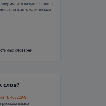
роверим, что каждое слово в
олностью в автоматическом
у
устимых словарей
 слов?
кт № 468229-8
),
а русском языке