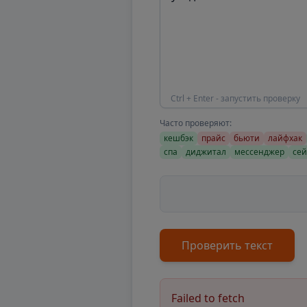
Ctrl + Enter - запустить проверку
Часто проверяют:
кешбэк
прайс
бьюти
лайфхак
спа
диджитал
мессенджер
сей
Проверить текст
Failed to fetch