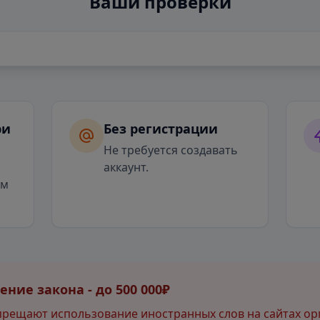
Ваши проверки
ри
Без регистрации
я
Не требуется создавать
аккаунт.
ым
ние закона - до 500 000₽
прещают использование иностранных слов на сайтах ор