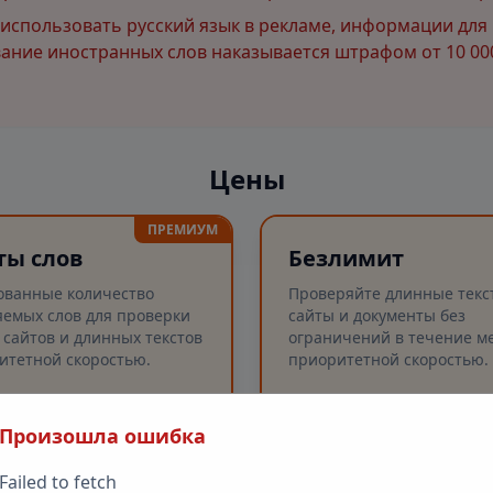
спользовать русский язык в рекламе, информации для 
ние иностранных слов наказывается штрафом от 10 000
Цены
ПРЕМИУМ
ты слов
Безлимит
ованные количество
Проверяйте длинные текс
емых слов для проверки
сайты и документы без
 сайтов и длинных текстов
ограничений в течение ме
итетной скоростью.
приоритетной скоростью.
Произошла ошибка
рка слов
Безлимитные проверк
✓
рка длинных текстов (до
Проверка слов
✓
Failed to fetch