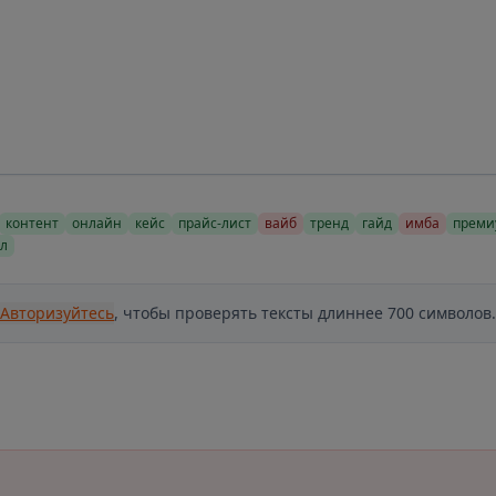
контент
онлайн
кейс
прайс-лист
вайб
тренд
гайд
имба
преми
л
Авторизуйтесь
, чтобы проверять тексты длиннее 700 символов.