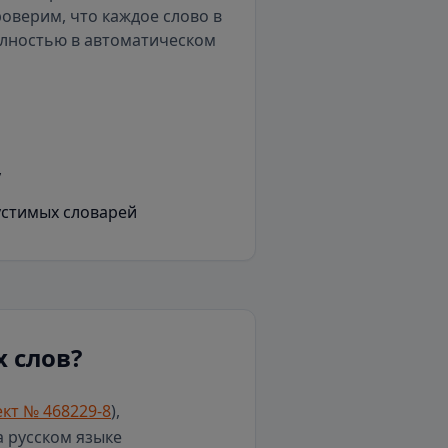
роверим, что каждое слово в
олностью в автоматическом
у
устимых словарей
 слов?
кт № 468229-8
),
а русском языке