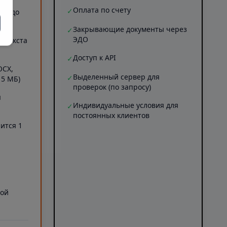
Оплата по счету
✓
ов (до
Закрывающие документы через
✓
ЭДО
Б текста
Доступ к API
✓
OCX,
Выделенный сервер для
✓
 5 МБ)
проверок (по запросу)
я
Индивидуальные условия для
✓
постоянных клиентов
ится 1
а
ной