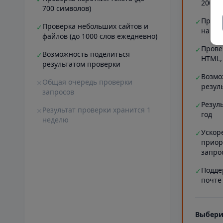
20000
700 символов)
Прове
✓
Проверка небольших сайтов и
✓
на ст
файлов (до 1000 слов ежедневно)
Прове
✓
Возможность поделиться
✓
HTML,
результатом проверки
Возмо
✓
Общая очередь проверки
✕
резул
запросов
Резул
✓
Результат проверки хранится 1
✕
год
неделю
Ускор
✓
приор
запро
Подде
✓
почте
Выбери