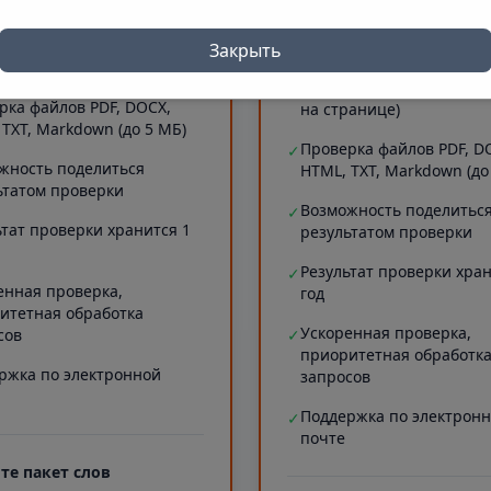
 символов)
Проверка длинных текст
✓
рка сайтов (до 5 МБ текста
20000 символов)
Закрыть
ранице)
Проверка сайтов (до 5 М
✓
рка файлов PDF, DOCX,
на странице)
 TXT, Markdown (до 5 МБ)
Проверка файлов PDF, D
✓
жность поделиться
HTML, TXT, Markdown (до
ьтатом проверки
Возможность поделитьс
✓
ьтат проверки хранится 1
результатом проверки
Результат проверки хран
✓
енная проверка,
год
итетная обработка
Ускоренная проверка,
сов
✓
приоритетная обработк
ржка по электронной
запросов
Поддержка по электрон
✓
почте
те пакет слов