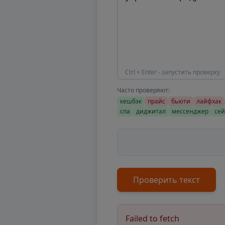
Ctrl + Enter - запустить проверку
Часто проверяют:
кешбэк
прайс
бьюти
лайфхак
спа
диджитал
мессенджер
сей
Проверить текст
Failed to fetch