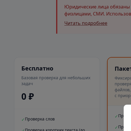
Юридические лица обязаны и
физлицами, СМИ. Использова
Читать подробнее
Бесплатно
Паке
Базовая проверка для небольших
Фиксир
задач
проверя
файлов,
0 ₽
с приор
Прове
✓
Проверка слов
✓
Прове
✓
Проверка коротких текста (до
✓