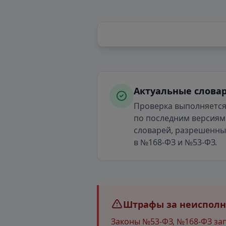
Актуальные слова
Проверка выполняетс
по последним версиям
словарей, разрешенн
в №168-ФЗ и №53-ФЗ.
Штрафы за неисполне
Законы №53-ФЗ, №168-ФЗ за