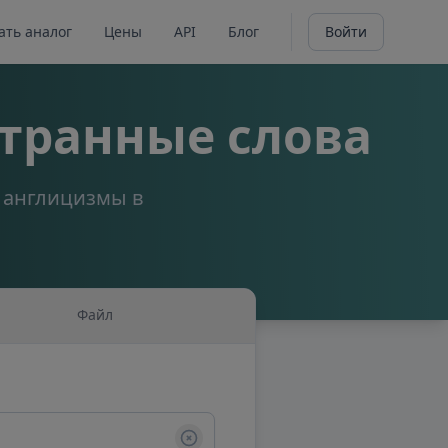
ать аналог
Цены
API
Блог
Войти
транные слова
а англицизмы в
Файл