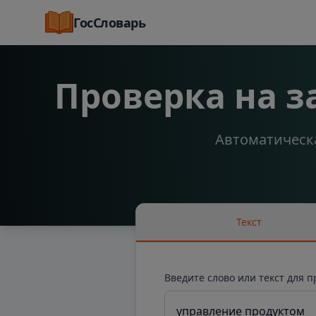
ГосСловарь
Проверка на 
Автоматическа
Текст
Введите слово или текст для 