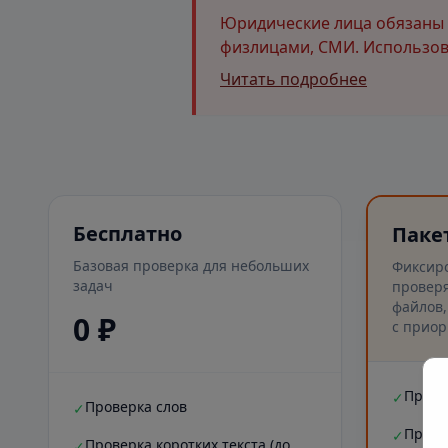
Юридические лица обязаны и
физлицами, СМИ. Использова
Читать подробнее
Бесплатно
Паке
Базовая проверка для небольших
Фиксир
задач
проверя
файлов,
0 ₽
с приор
Прове
✓
Проверка слов
✓
Прове
✓
Проверка коротких текста (до
✓