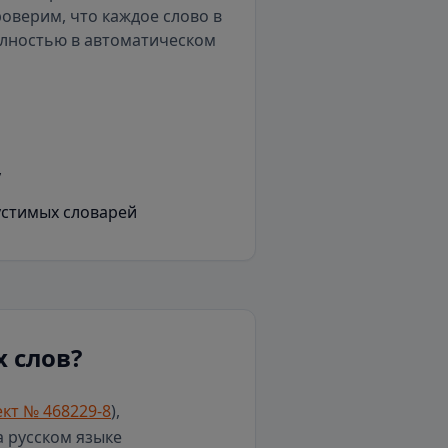
роверим, что каждое слово в
олностью в автоматическом
у
устимых словарей
 слов?
кт № 468229-8
),
а русском языке