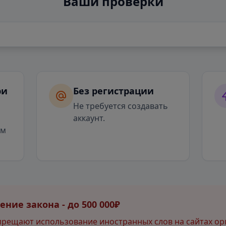
Ваши проверки
ри
Без регистрации
я
Не требуется создавать
аккаунт.
ым
ние закона - до 500 000₽
прещают использование иностранных слов на сайтах ор