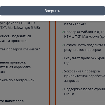
 символов)
Проверка длинных текст
✓
рка сайтов (до 5 МБ текста
20000 символов)
Закрыть
ранице)
Проверка сайтов (до 5 М
✓
рка файлов PDF, DOCX,
на странице)
 TXT, Markdown (до 5 МБ)
Проверка файлов PDF, D
✓
жность поделиться
HTML, TXT, Markdown (до
ьтатом проверки
Возможность поделитьс
✓
ьтат проверки хранится 1
результатом проверки
Результат проверки хран
✓
енная проверка,
год
итетная обработка
Ускоренная проверка,
сов
✓
приоритетная обработк
ржка по электронной
запросов
Поддержка по электрон
✓
почте
те пакет слов