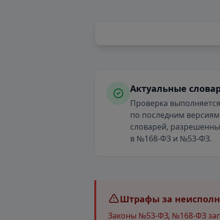
Актуальные слова
Проверка выполняетс
по последним версиям
словарей, разрешенн
в №168-ФЗ и №53-ФЗ.
Штрафы за неисполне
Законы №53-ФЗ, №168-ФЗ за