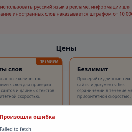
спользовать русский язык в рекламе, информации для 
ние иностранных слов наказывается штрафом от 10 000
Цены
ПРЕМИУМ
ты слов
Безлимит
ованные количество
Проверяйте длинные текс
емых слов для проверки
сайты и документы без
 сайтов и длинных текстов
ограничений в течение ме
итетной скоростью.
приоритетной скоростью.
Произошла ошибка
рка слов
Безлимитные проверк
✓
рка длинных текстов (до
Проверка слов
✓
Failed to fetch