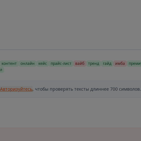
контент
онлайн
кейс
прайс-лист
вайб
тренд
гайд
имба
преми
л
Авторизуйтесь
, чтобы проверять тексты длиннее 700 символов.