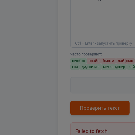
Ctrl + Enter - запустить проверку
Часто проверяют:
кешбэк
прайс
бьюти
лайфхак
спа
диджитал
мессенджер
сей
Проверить текст
Failed to fetch