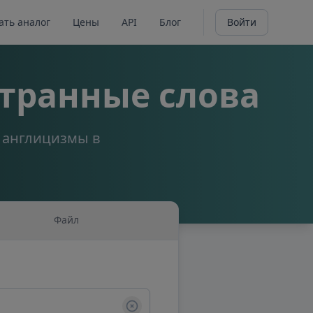
ать аналог
Цены
API
Блог
Войти
транные слова
а англицизмы в
Файл