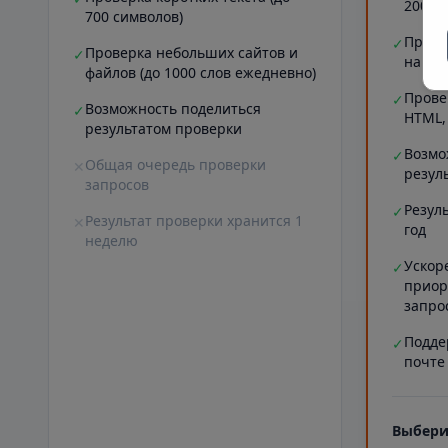
20000
700 символов)
Прове
✓
Проверка небольших сайтов и
✓
на ст
файлов (до 1000 слов ежедневно)
Прове
✓
Возможность поделиться
✓
HTML,
результатом проверки
Возмо
✓
Общая очередь проверки
✕
резул
запросов
Резул
✓
Результат проверки хранится 1
✕
год
неделю
Ускор
✓
приор
запро
Подде
✓
почте
Выбери