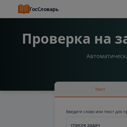
ГосСловарь
Проверка на 
Автоматическа
Текст
Введите слово или текст для 