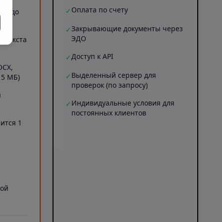
Оплата по счету
✓
ов (до
Закрывающие документы через
✓
ЭДО
Б текста
Доступ к API
✓
OCX,
Выделенный сервер для
✓
 5 МБ)
проверок (по запросу)
я
Индивидуальные условия для
✓
постоянных клиентов
ится 1
а
ной