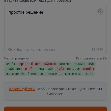
Введите слово или текст для проверки
Ctrl + Enter - запустить проверку
15 / 700
Часто проверяют:
Как пользоваться
кешбэк
прайс
бьюти
лайфхак
контент
онлайн
кейс
прайс-лист
вайб
тренд
гайд
имба
премиум
кэшбек
маркетплейс
бренд
спа
диджитал
мессенджер
сейл
Авторизуйтесь
, чтобы проверять тексты длиннее 700
символов.