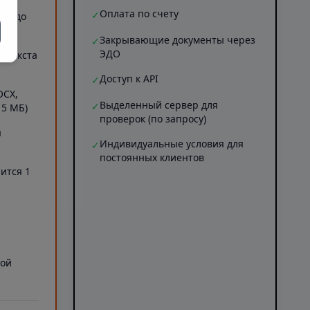
Оплата по счету
✓
ов (до
Закрывающие документы через
✓
ЭДО
Б текста
Доступ к API
✓
OCX,
Выделенный сервер для
✓
 5 МБ)
проверок (по запросу)
я
Индивидуальные условия для
✓
постоянных клиентов
ится 1
а
ной