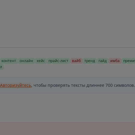
контент
онлайн
кейс
прайс-лист
вайб
тренд
гайд
имба
преми
л
Авторизуйтесь
, чтобы проверять тексты длиннее 700 символов.