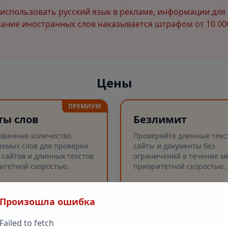
спользовать русский язык в рекламе, информации для 
ние иностранных слов наказывается штрафом от 10 000
Цены
ПРЕМИУМ
ты слов
Безлимит
ованные количество
Проверяйте длинные текс
емых слов для проверки
сайты и документы без
 сайтов и длинных текстов
ограничений в течение ме
итетной скоростью.
приоритетной скоростью.
Произошла ошибка
рка слов
Безлимитные проверк
✓
рка длинных текстов (до
Проверка слов
✓
Failed to fetch