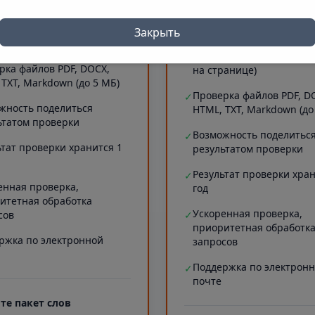
 символов)
Проверка длинных текст
✓
рка сайтов (до 5 МБ текста
20000 символов)
Закрыть
ранице)
Проверка сайтов (до 5 М
✓
рка файлов PDF, DOCX,
на странице)
 TXT, Markdown (до 5 МБ)
Проверка файлов PDF, D
✓
жность поделиться
HTML, TXT, Markdown (до
ьтатом проверки
Возможность поделитьс
✓
ьтат проверки хранится 1
результатом проверки
Результат проверки хран
✓
енная проверка,
год
итетная обработка
Ускоренная проверка,
сов
✓
приоритетная обработк
ржка по электронной
запросов
Поддержка по электрон
✓
почте
те пакет слов