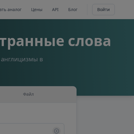
ать аналог
Цены
API
Блог
Войти
транные слова
а англицизмы в
Файл