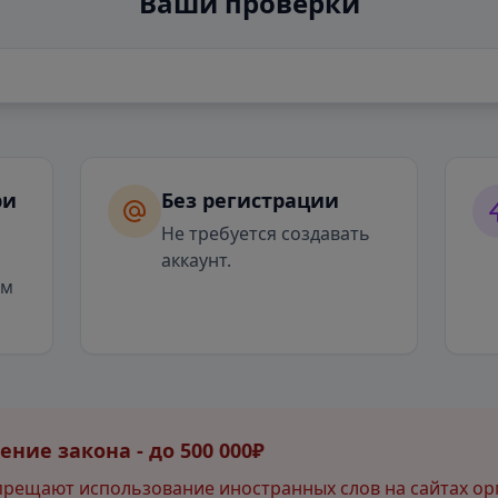
Ваши проверки
ри
Без регистрации
я
Не требуется создавать
аккаунт.
ым
ние закона - до 500 000₽
прещают использование иностранных слов на сайтах ор