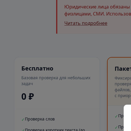
Юридические лица обязаны и
физлицами, СМИ. Использова
Читать подробнее
Бесплатно
Паке
Базовая проверка для небольших
Фиксир
задач
проверя
файлов,
0 ₽
с приор
Прове
✓
Проверка слов
✓
Прове
✓
Проверка коротких текста (до
✓