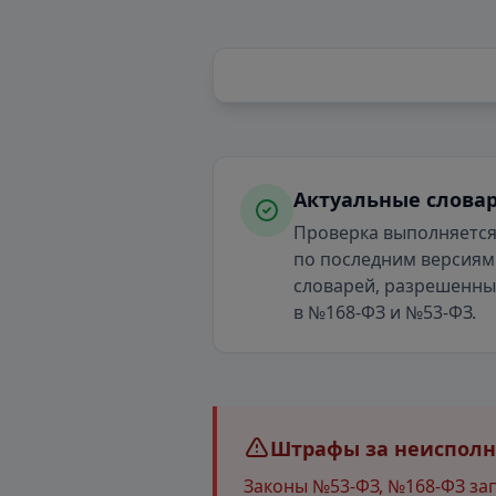
Актуальные слова
Проверка выполняетс
по последним версиям
словарей, разрешенн
в №168-ФЗ и №53-ФЗ.
Штрафы за неисполне
Законы №53-ФЗ, №168-ФЗ за