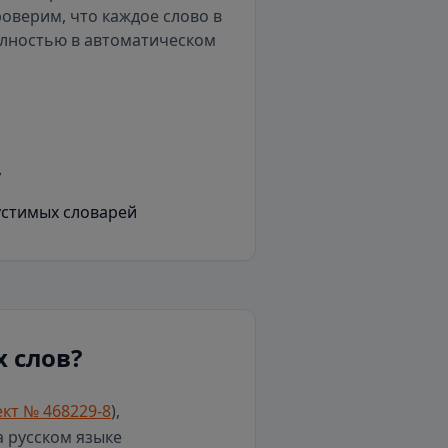
роверим, что каждое слово в
олностью в автоматическом
у
устимых словарей
 слов?
кт № 468229-8
),
а русском языке