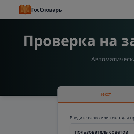
ГосСловарь
Проверка на 
Автоматическа
Текст
Введите слово или текст для 