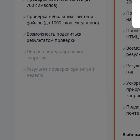
20000
700 символов)
Прове
✓
Проверка небольших сайтов и
✓
на ст
файлов (до 1000 слов ежедневно)
Прове
✓
Возможность поделиться
✓
HTML,
результатом проверки
Возмо
✓
Общая очередь проверки
✕
резул
запросов
Резул
✓
Результат проверки хранится 1
✕
год
неделю
Ускор
✓
приор
запро
Подде
✓
почте
Выбери