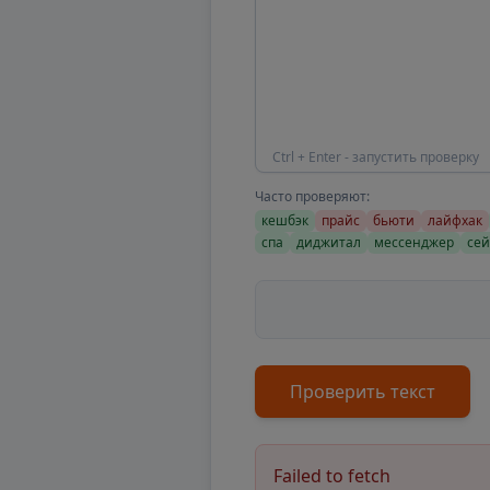
Ctrl + Enter - запустить проверку
Часто проверяют:
кешбэк
прайс
бьюти
лайфхак
спа
диджитал
мессенджер
сей
Проверить текст
Failed to fetch