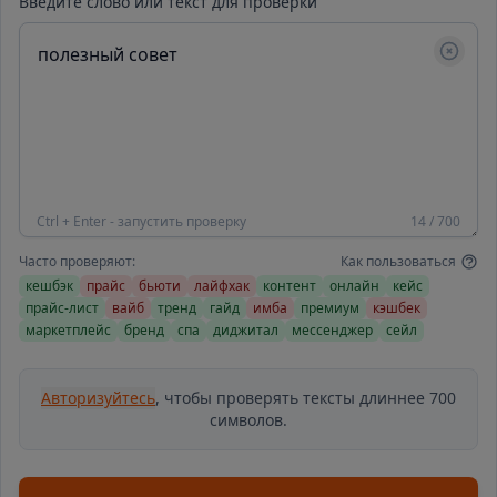
Введите слово или текст для проверки
Ctrl + Enter - запустить проверку
14 / 700
Часто проверяют:
Как пользоваться
кешбэк
прайс
бьюти
лайфхак
контент
онлайн
кейс
прайс-лист
вайб
тренд
гайд
имба
премиум
кэшбек
маркетплейс
бренд
спа
диджитал
мессенджер
сейл
Авторизуйтесь
, чтобы проверять тексты длиннее 700
символов.