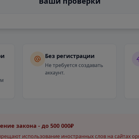
Ваши проверки
ри
Без регистрации
я
Не требуется создавать
аккаунт.
ым
ние закона - до 500 000₽
прещают использование иностранных слов на сайтах ор