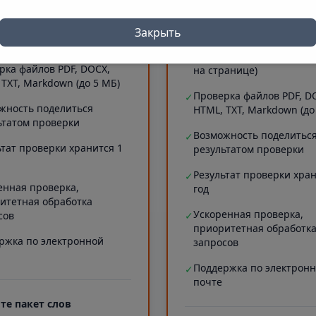
 символов)
Проверка длинных текст
✓
рка сайтов (до 5 МБ текста
20000 символов)
Закрыть
ранице)
Проверка сайтов (до 5 М
✓
рка файлов PDF, DOCX,
на странице)
 TXT, Markdown (до 5 МБ)
Проверка файлов PDF, D
✓
жность поделиться
HTML, TXT, Markdown (до
ьтатом проверки
Возможность поделитьс
✓
ьтат проверки хранится 1
результатом проверки
Результат проверки хран
✓
енная проверка,
год
итетная обработка
Ускоренная проверка,
сов
✓
приоритетная обработк
ржка по электронной
запросов
Поддержка по электрон
✓
почте
те пакет слов