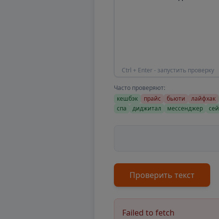
Ctrl + Enter - запустить проверку
Часто проверяют:
кешбэк
прайс
бьюти
лайфхак
спа
диджитал
мессенджер
сей
Проверить текст
Failed to fetch