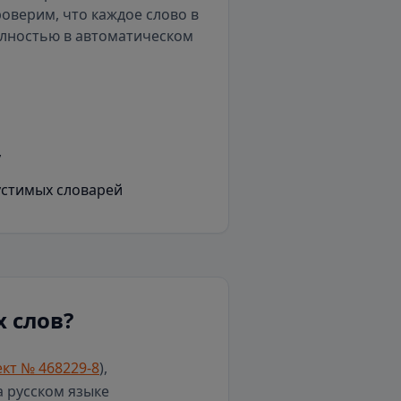
роверим, что каждое слово в
олностью в автоматическом
у
устимых словарей
 слов?
кт № 468229-8
),
а русском языке