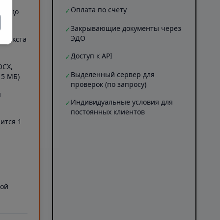
Оплата по счету
✓
ов (до
Закрывающие документы через
✓
ЭДО
Б текста
Доступ к API
✓
OCX,
Выделенный сервер для
✓
 5 МБ)
проверок (по запросу)
я
Индивидуальные условия для
✓
постоянных клиентов
ится 1
а
ной