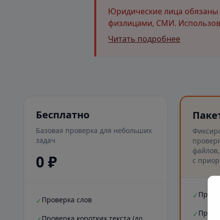
Юридические лица обязаны и
физлицами, СМИ. Использова
Читать подробнее
Бесплатно
Паке
Базовая проверка для небольших
Фиксир
задач
проверя
файлов,
0 ₽
с приор
Прове
✓
Проверка слов
✓
Прове
✓
Проверка коротких текста (до
✓