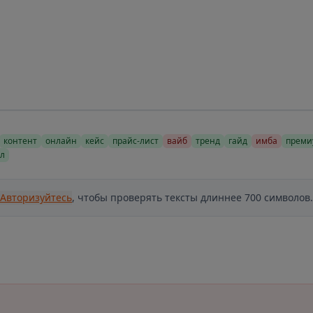
контент
онлайн
кейс
прайс-лист
вайб
тренд
гайд
имба
преми
л
Авторизуйтесь
, чтобы проверять тексты длиннее 700 символов.