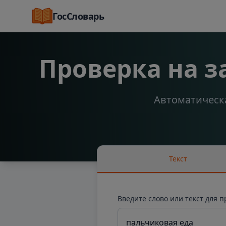
ГосСловарь
Проверка на 
Автоматическа
Текст
Введите слово или текст для 