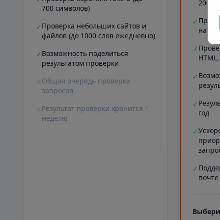
20000
700 символов)
Прове
✓
Проверка небольших сайтов и
✓
на ст
файлов (до 1000 слов ежедневно)
Прове
✓
Возможность поделиться
✓
HTML,
результатом проверки
Возмо
✓
Общая очередь проверки
✕
резул
запросов
Резул
✓
Результат проверки хранится 1
✕
год
неделю
Ускор
✓
приор
запро
Подде
✓
почте
Выбери