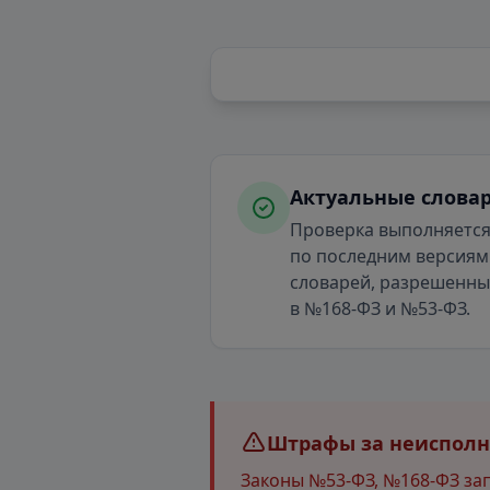
Актуальные слова
Проверка выполняетс
по последним версиям
словарей, разрешенн
в №168-ФЗ и №53-ФЗ.
Штрафы за неисполне
Законы №53-ФЗ, №168-ФЗ за