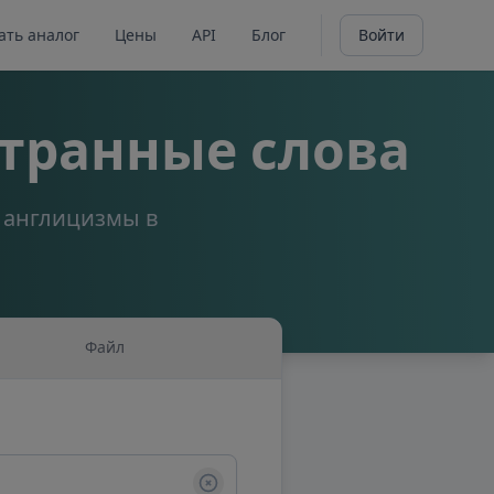
ать аналог
Цены
API
Блог
Войти
транные слова
а англицизмы в
Файл