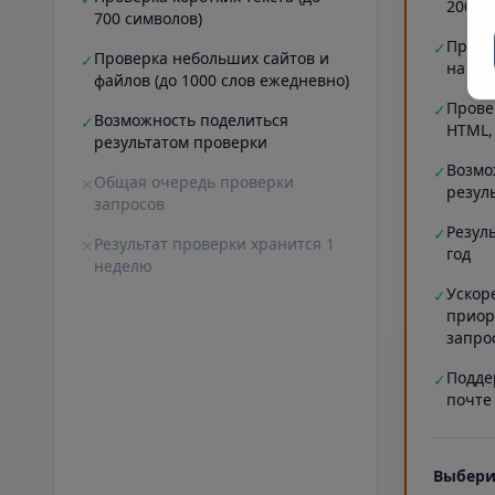
20000
700 символов)
Прове
✓
Проверка небольших сайтов и
✓
на ст
файлов (до 1000 слов ежедневно)
Прове
✓
Возможность поделиться
✓
HTML,
результатом проверки
Возмо
✓
Общая очередь проверки
✕
резул
запросов
Резул
✓
Результат проверки хранится 1
✕
год
неделю
Ускор
✓
приор
запро
Подде
✓
почте
Выбери