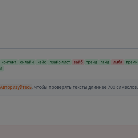
контент
онлайн
кейс
прайс-лист
вайб
тренд
гайд
имба
преми
л
Авторизуйтесь
, чтобы проверять тексты длиннее 700 символов.