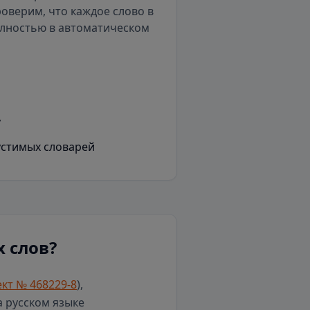
роверим, что каждое слово в
олностью в автоматическом
у
устимых словарей
 слов?
кт № 468229-8
),
а русском языке