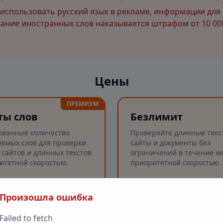
спользовать русский язык в рекламе, информации для 
ние иностранных слов наказывается штрафом от 10 000
Цены
ПРЕМИУМ
ты слов
Безлимит
ованные количество
Проверяйте длинные текс
емых слов для проверки
сайты и документы без
 сайтов и длинных текстов
ограничений в течение ме
итетной скоростью.
приоритетной скоростью.
Произошла ошибка
рка слов
Безлимитные проверк
✓
рка длинных текстов (до
Проверка слов
✓
Failed to fetch