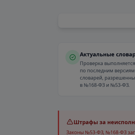
Актуальные слова
Проверка выполняетс
по последним версиям
словарей, разрешенн
в №168-ФЗ и №53-ФЗ.
Штрафы за неисполне
Законы №53-ФЗ, №168-ФЗ за