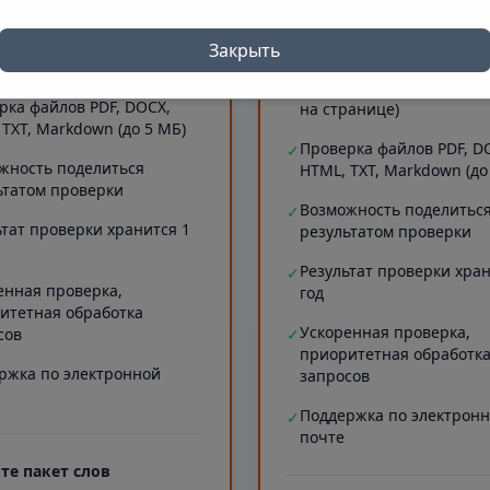
 символов)
Проверка длинных текст
✓
рка сайтов (до 5 МБ текста
20000 символов)
Закрыть
ранице)
Проверка сайтов (до 5 М
✓
рка файлов PDF, DOCX,
на странице)
 TXT, Markdown (до 5 МБ)
Проверка файлов PDF, D
✓
жность поделиться
HTML, TXT, Markdown (до
ьтатом проверки
Возможность поделитьс
✓
ьтат проверки хранится 1
результатом проверки
Результат проверки хран
✓
енная проверка,
год
итетная обработка
Ускоренная проверка,
сов
✓
приоритетная обработк
ржка по электронной
запросов
Поддержка по электрон
✓
почте
те пакет слов