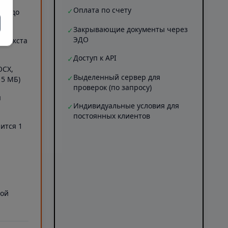
Оплата по счету
✓
ов (до
Закрывающие документы через
✓
ЭДО
Б текста
Доступ к API
✓
OCX,
Выделенный сервер для
✓
 5 МБ)
проверок (по запросу)
я
Индивидуальные условия для
✓
постоянных клиентов
ится 1
а
ной