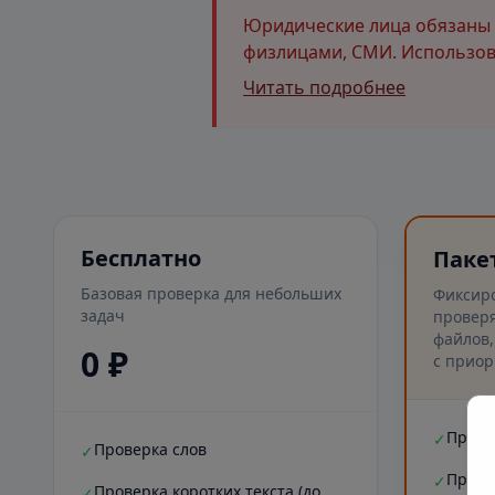
Юридические лица обязаны и
физлицами, СМИ. Использова
Читать подробнее
Бесплатно
Паке
Базовая проверка для небольших
Фиксир
задач
проверя
файлов,
0 ₽
с приор
Прове
✓
Проверка слов
✓
Прове
✓
Проверка коротких текста (до
✓