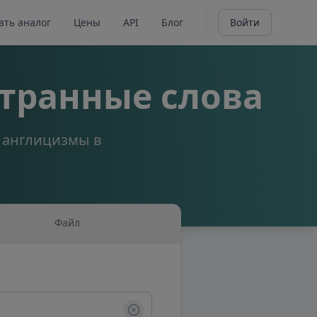
ать аналог
Цены
API
Блог
Войти
транные слова
а англицизмы в
Файл