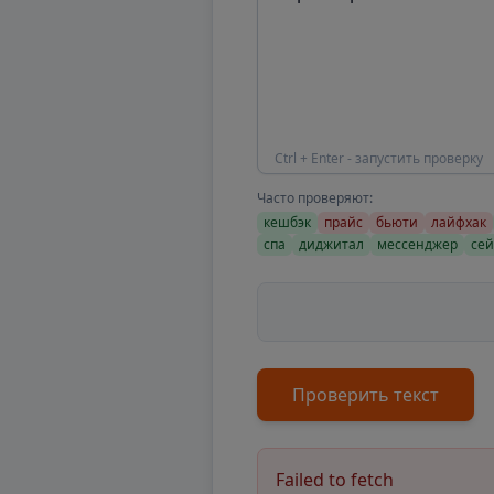
Ctrl + Enter - запустить проверку
Часто проверяют:
кешбэк
прайс
бьюти
лайфхак
спа
диджитал
мессенджер
сей
Проверить текст
Failed to fetch