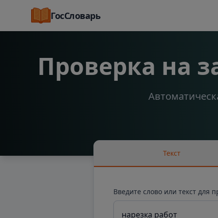
ГосСловарь
Проверка на 
Автоматическа
Текст
Введите слово или текст для 