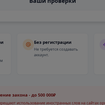
Ваши проверки
ри
Без регистрации
я
Не требуется создавать
аккаунт.
ым
ние закона - до 500 000₽
прещают использование иностранных слов на сайтах ор